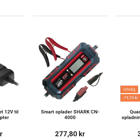
Udsalg
-79,70 kr
 12V til
Smart oplader SHARK CN-
Quad
pter
4000
opladnin
r
277,80 kr