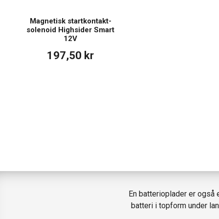
Magnetisk startkontakt-
solenoid Highsider Smart
12V
197,50 kr
En batterioplader er også en
batteri i topform under l
vin