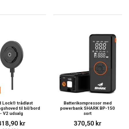
 Lock® trådløst
Batterikompressor med
gshoved til bil/bord
powerbank SHARK BP-150
- V2 udsalg
sort
318,90 kr
370,50 kr