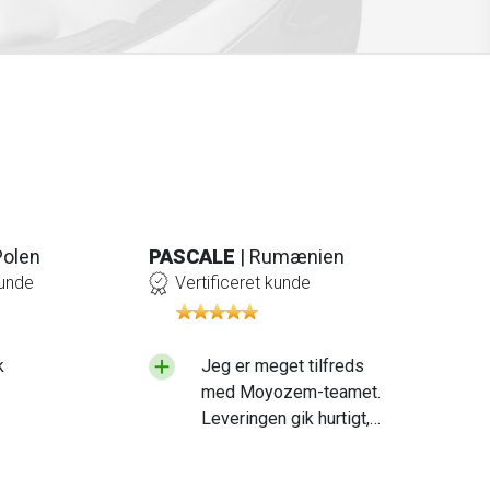
Polen
PASCALE
| Rumænien
kunde
Vertificeret kunde
k
Jeg er meget tilfreds
med Moyozem-teamet.
Leveringen gik hurtigt,
og det produkt, jeg
modtog, er af høj