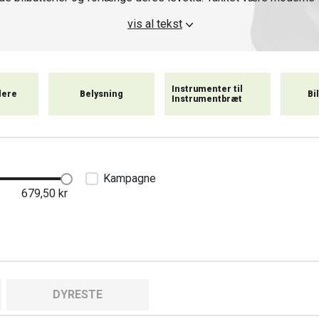
nemme at bruge og velegnede til både biler og motorcykler.
vis al tekst
Instrumenter til
dere
Belysning
Bi
Instrumentbræt
Kampagne
679,50
kr
DYRESTE