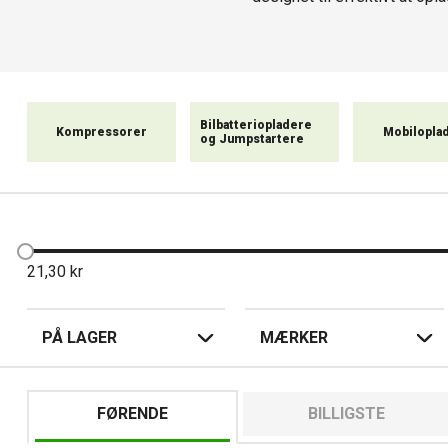
Bilbatteriopladere
Kompressorer
Mobilopla
og Jumpstartere
21,30
kr
PÅ LAGER
MÆRKER
FØRENDE
BILLIGSTE