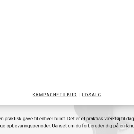
KAMPAGNETILBUD
|
UDSALG
 praktisk gave til enhver bilist. Det er et praktisk værktøj til dagli
ange opbevaringsperioder. Uanset om du forbereder dig på en lang 
teren, sikrer vores opladere pålidelig ydeevne og lang batterileve