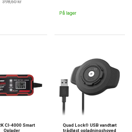
398,60 kr
På lager
K CI-4000 Smart
Quad Lock® USB vandtæt
Oplader
trådløst opladningshoved