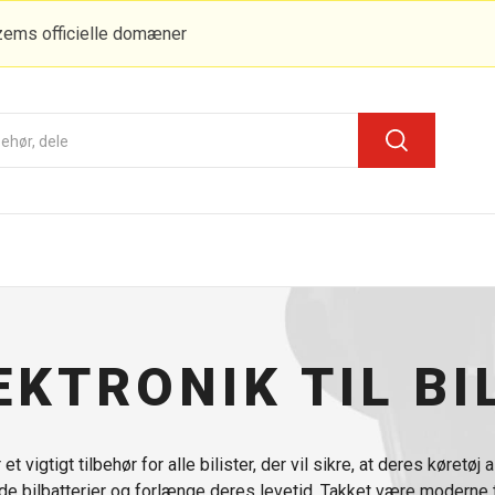
zems officielle domæner
EKTRONIK TIL BI
et vigtigt tilbehør for alle bilister, der vil sikre, at deres køretøj 
lade bilbatterier og forlænge deres levetid. Takket være moderne 