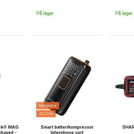
På lager
På lager
Kampagne
-92,70 kr
ock® MAG
Smart batterikompressor
SHAR
shoved -
Interphone sort