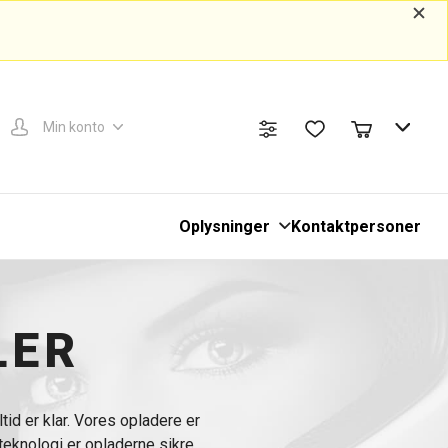
Min konto
Oplysninger
Kontaktpersoner
LER
altid er klar. Vores opladere er
teknologi er opladerne sikre,