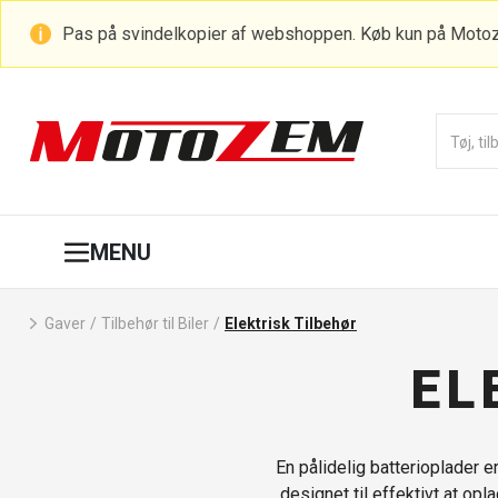
Pas på svindelkopier af webshoppen. Køb kun på Moto
MENU
Gaver
/
Tilbehør til Biler
/
Elektrisk Tilbehør
EL
En pålidelig batterioplader er 
designet til effektivt at op