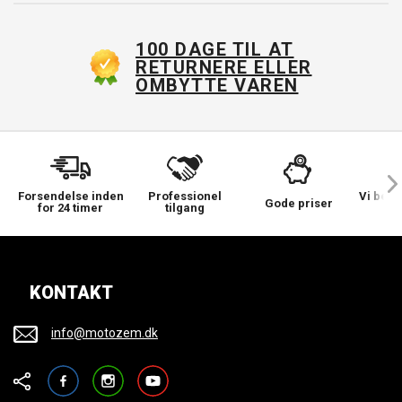
100 DAGE TIL AT
RETURNERE ELLER
OMBYTTE VAREN
Forsendelse inden
Professionel
Vi bek
Gode priser
for 24 timer
tilgang
KONTAKT
info@motozem.dk
Facebook
Instagram
YouTube