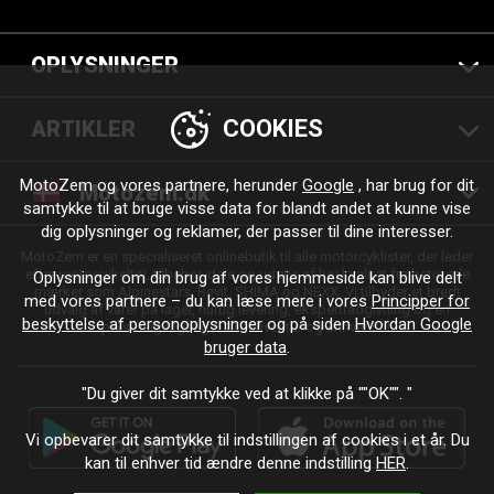
OPLYSNINGER
COOKIES
ARTIKLER
MotoZem og vores partnere, herunder
Google
, har brug for dit
Motozem.dk
samtykke til at bruge visse data for blandt andet at kunne vise
dig oplysninger og reklamer, der passer til dine interesser.
MotoZem er en specialiseret onlinebutik til alle motorcyklister, der leder
efter motorcykeltøj, tilbehør, dele og udstyr af høj kvalitet fra betroede
Oplysninger om din brug af vores hjemmeside kan blive delt
mærker som Alpinestars, Revit, SHIMA og NEXX. Vi tilbyder et bredt
med vores partnere – du kan læse mere i vores
Principper for
udvalg af varer på lager, hurtig levering, ekspertrådgivning og en
beskyttelse af personoplysninger
og på siden
Hvordan Google
personlig tilgang – til enhver tur og enhver stil.
bruger data
.
"Du giver dit samtykke ved at klikke på ""OK"". "
Vi opbevarer dit samtykke til indstillingen af cookies i et år. Du
kan til enhver tid ændre denne indstilling
HER
.