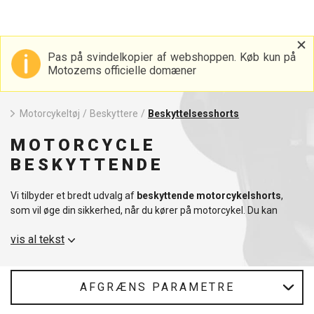
Pas på svindelkopier af webshoppen. Køb kun på
Motozems officielle domæner
Motorcykeltøj
/
Beskyttere
/
Beskyttelsesshorts
MOTORCYCLE
BESKYTTENDE
Vi tilbyder et bredt udvalg af
beskyttende motorcykelshorts
,
som vil øge din sikkerhed, når du kører på motorcykel. Du kan
komfortabelt bære beskyttende bikershorts under alt det
tøj
, du
vis al tekst
normalt har på, og du behøver ikke bekymre dig om, at de
ødelægger dit udseende. For motorcyklister er beskyttelsesshorts
et vigtigt stykke udstyr, fordi de giver perfekt beskyttelse i tilfælde
af et styrt, men de er også åndbare, så du ikke sveder i dem, selv
AFGRÆNS PARAMETRE
når det er meget varmt.