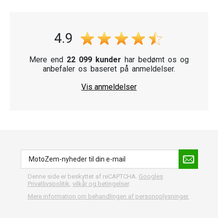
4.9
Mere end
22 099 kunder
har bedømt os og
anbefaler os baseret på anmeldelser.
Vis anmeldelser
Denne side er beskyttet af reCAPTCHA.
Googles
Privatlivspolitik
,
vilkår og betingelser
.
Mere information om behandlingen af personoplysninger.