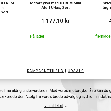
d XTREM
Motorcykel med XTREM Mini
skiv
mm
Alert U-lås, Sort
integr
 Sort
r
1 177,10 kr
På lager
fjernlage
KAMPAGNETILBUD
|
UDSALG
kel må aldrig undervurderes. Med vores motorcykellåse kan du gå 
u parkerede den. Vælg fra vores brede udvalg og nyd ro i sindet, n
maskine.
vis al tekst