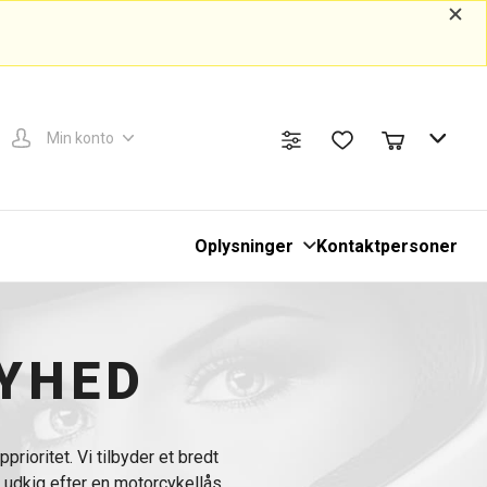
Min konto
Oplysninger
Kontaktpersoner
YHED
rioritet. Vi tilbyder et bredt
å udkig efter en motorcykellås