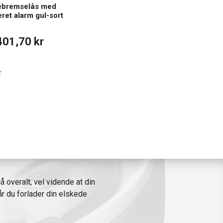
ebremselås med
eret alarm gul-sort
401,70 kr
r
overalt, vel vidende at din
år du forlader din elskede