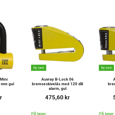
Ny vare
Ny vare
Mini
Auvray B-Lock 06
 mm gul
bremseskivelås med 120 dB
bre
alarm, gul
r
475,60 kr
På lager
På lager