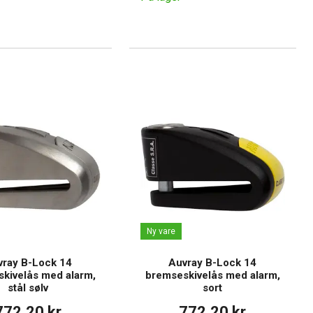
Ny vare
vray B-Lock 14
Auvray B-Lock 14
kivelås med alarm,
bremseskivelås med alarm,
stål sølv
sort
772,20 kr
772,20 kr