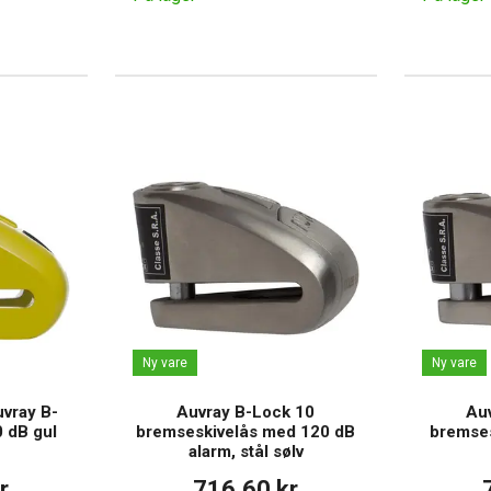
Ny vare
Ny vare
vray B-
Auvray B-Lock 10
Au
 dB gul
bremseskivelås med 120 dB
bremses
alarm, stål sølv
r
716,60 kr