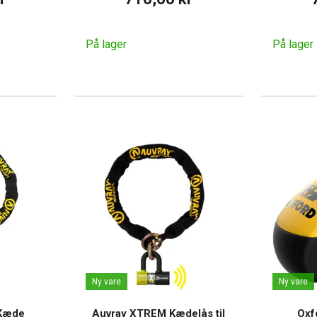
På lager
På lager
Ny vare
Ny vare
Kæde
Auvray XTREM Kædelås til
Oxf