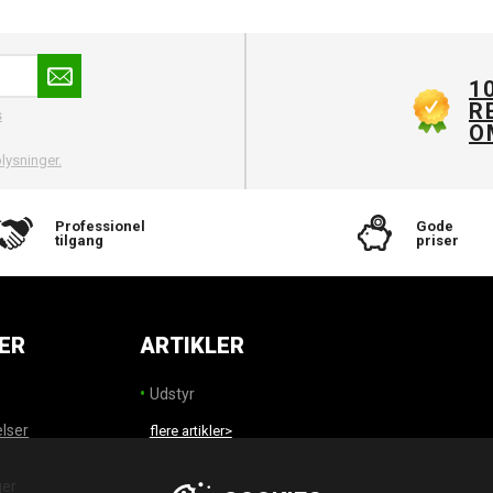
1
R
s
O
lysninger.
Professionel
Gode
tilgang
priser
ER
ARTIKLER
Udstyr
elser
flere artikler>
ger