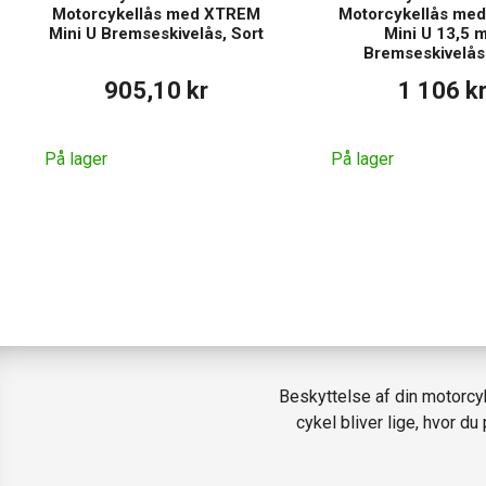
Motorcykellås med XTREM
Motorcykellås me
Mini U Bremseskivelås, Sort
Mini U 13,5 
Bremseskivelås
905,10 kr
1 106 k
På lager
På lager
Beskyttelse af din motorcy
cykel bliver lige, hvor d