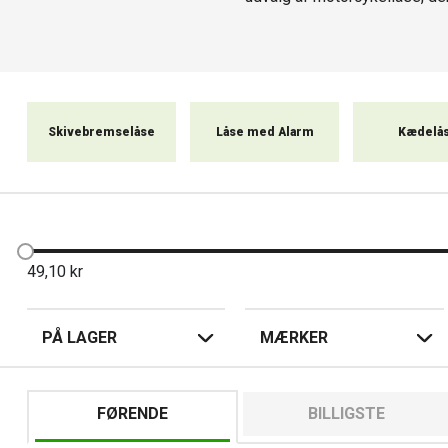
Vores motorcykellåse er fr
tilbyder
forskellige typer l
Skivebremselåse
Låse med Alarm
Kædelå
49,10
kr
PÅ LAGER
MÆRKER
FØRENDE
BILLIGSTE