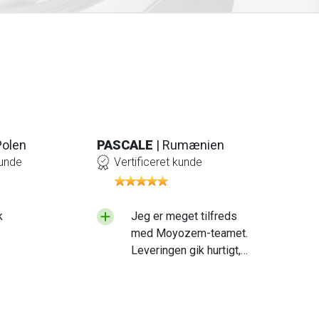
Polen
PASCALE
| Rumænien
kunde
Vertificeret kunde
k
Jeg er meget tilfreds
med Moyozem-teamet.
Leveringen gik hurtigt,
og det produkt, jeg
modtog, er af høj
kvalitet. Jeg vil dog
anbefale, at I lægger lidt