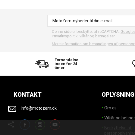
Denne side er beskyttet af reCAPTCHA.
Google
Privatlivspolitik
,
vilkår og betingelser
.
Mere information om behandlingen af personop
Forsendelse
inden for 24
timer
KONTAKT
OPLYSNING
Om os
info@motozem.dk
Vilkår og beting
Facebook
Instagram
YouTube
Beskyttelse af
personoplysnin