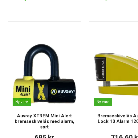
Ny vare
Ny vare
Auvray XTREM Mini Alert
Bremseskivelås Au
bremseskivelås med alarm,
Lock 10 Alarm 120
sort
695 kr
716,60 k