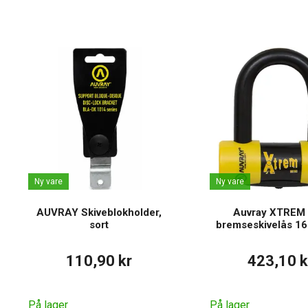
Ny vare
Ny vare
AUVRAY Skiveblokholder,
Auvray XTREM 
sort
bremseskivelås 16
110,90 kr
423,10 k
På lager
På lager