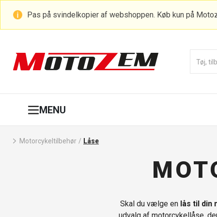
Pas på svindelkopier af webshoppen. Køb kun på Moto
MENU
Motorcykeltilbehør
/
Låse
MOT
Skal du vælge en
lås til di
udvalg af motorcykellåse, der