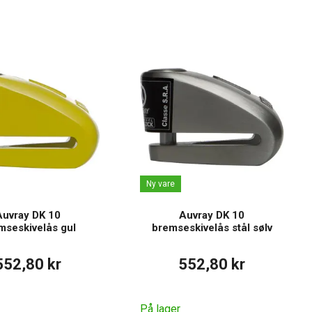
Ny vare
Auvray DK 10
Auvray DK 10
mseskivelås gul
bremseskivelås stål sølv
552,80 kr
552,80 kr
På lager