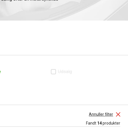
søg på at tvinge dem op. Vi
es på forskellige dele af
din
e
Udsalg
Annuller filter
Fandt
14
produkter