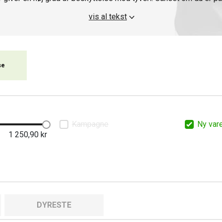
eller en
scooterlås
, har vi en løsning til dig.
vis al tekst
emstillet af holdbare materialer og er designet til at modstå for
åse
, herunder kædelåse, U-låse og skivelåse, som nemt kan sætt
motorcykel
for at opnå maksimal sikkerhed.
se
Kampagne
Ny var
1 250,90
kr
DYRESTE