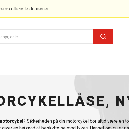
zems officielle domæner
ORCYKELLÅSE, N
n motorcykel
? Sikkerheden på din motorcykel bør altid være en topp
 giver en høj grad af beskyttelse mod tyveri. Uanset om du er p