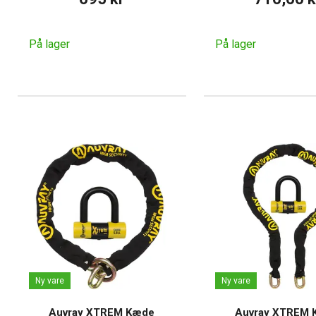
På lager
På lager
Ny vare
Ny vare
Auvray XTREM Kæde
Auvray XTREM 