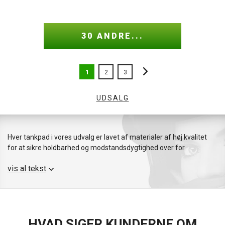
30 ANDRE...
1
2
3
UDSALG
Hver tankpad i vores udvalg er lavet af materialer af høj kvalitet
for at sikre holdbarhed og modstandsdygtighed over for
vejrforhold. Monteringen er hurtig og nem, så du nemt kan tilpasse
vis al tekst
din cykels udseende.
Tilføj et praktisk og stilfuldt tilbehør til din motorcykel med vores
tankpads. Du vil ikke kun beskytte din maskine, men du vil også
give den et personligt look.
HVAD SIGER KUNDERNE OM