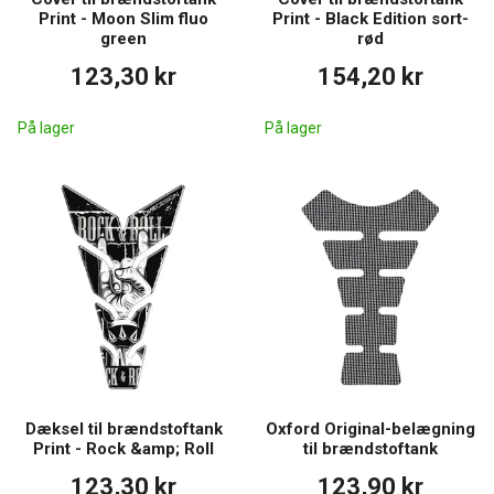
Print - Moon Slim fluo
Print - Black Edition sort-
green
rød
123,30 kr
154,20 kr
På lager
På lager
Dæksel til brændstoftank
Oxford Original-belægning
Print - Rock &amp; Roll
til brændstoftank
123,30 kr
123,90 kr