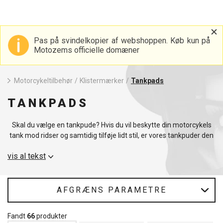
Pas på svindelkopier af webshoppen. Køb kun på
Motozems officielle domæner
Motorcykeltilbehør
/
Klistermærker
/
Tankpads
TANKPADS
Skal du vælge en tankpude? Hvis du vil beskytte din motorcykels
tank mod ridser og samtidig tilføje lidt stil, er vores tankpuder den
ideelle løsning.
En tankpude
til
motorcykler
er ikke kun et praktisk
vis al tekst
tilbehør, men også et karakteristisk træk, der forbedrer din
maskines karakter.
Vores tankpuder er designet til at passe perfekt til din motorcykels
AFGRÆNS PARAMETRE
tank og beskytter den mod slitage fra tøj, samtidig med at de giver
bedre greb og kontrol under kørslen. Med en bred vifte af designs
Fandt
66
produkter
og farver kan du vælge den
tankpude
, der passer bedst til din stil