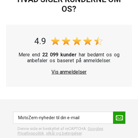
OS?
4.9
Mere end
22 099 kunder
har bedømt os og
anbefaler os baseret på anmeldelser.
Vis anmeldelser
Denne side er beskyttet af reCAPTCHA.
Googles
Privatlivspolitik
,
vilkår og betingelser
.