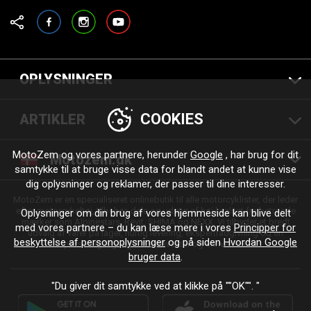
Facebook
Instagram
YouTube
OPLYSNINGER
COOKIES
ARTIKLER
MotoZem og vores partnere, herunder
Google
, har brug for dit
Motozem.dk
samtykke til at bruge visse data for blandt andet at kunne vise
dig oplysninger og reklamer, der passer til dine interesser.
MotoZem er en specialiseret onlinebutik til alle motorcyklister, der leder
efter motorcykeltøj, tilbehør, dele og udstyr af høj kvalitet fra betroede
Oplysninger om din brug af vores hjemmeside kan blive delt
mærker som Alpinestars, Revit, SHIMA og NEXX. Vi tilbyder et bredt
med vores partnere – du kan læse mere i vores
Principper for
udvalg af varer på lager, hurtig levering, ekspertrådgivning og en
beskyttelse af personoplysninger
og på siden
Hvordan Google
personlig tilgang – til enhver tur og enhver stil.
bruger data
.
"Du giver dit samtykke ved at klikke på ""OK"". "