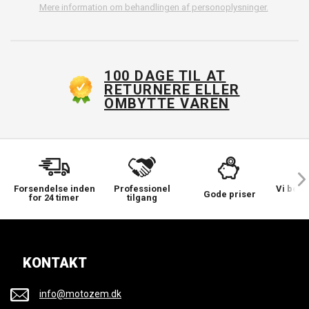
Mere information om behandlingen af personoplysninger.
100 DAGE TIL AT
RETURNERE ELLER
OMBYTTE VAREN
Forsendelse inden
Professionel
Vi bek
Gode priser
for 24 timer
tilgang
KONTAKT
info@motozem.dk