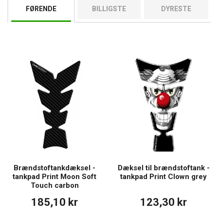
og fremhæver din motorcykels udseende.
FØRENDE
BILLIGSTE
DYRESTE
Brændstoftankdæksel -
Dæksel til brændstoftank -
tankpad Print Moon Soft
tankpad Print Clown grey
Touch carbon
185,10 kr
123,30 kr