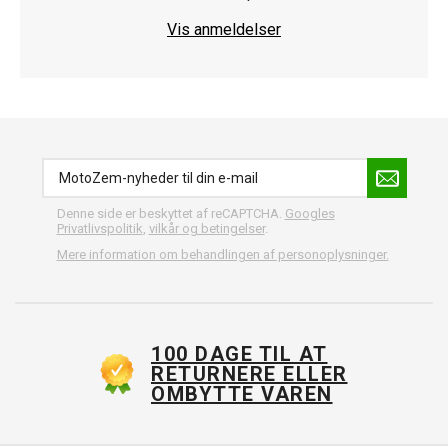
Vis anmeldelser
Denne side er beskyttet af reCAPTCHA.
Googles
Privatlivspolitik
,
vilkår og betingelser
.
Mere information om behandlingen af personoplysninger.
100 DAGE TIL AT
RETURNERE ELLER
OMBYTTE VAREN