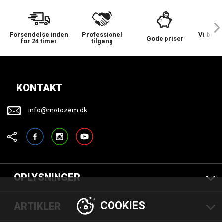
Forsendelse inden
Professionel
Vi bek
Gode priser
for 24 timer
tilgang
KONTAKT
info@motozem.dk
Facebook
Instagram
YouTube
OPLYSNINGER
COOKIES
ARTIKLER