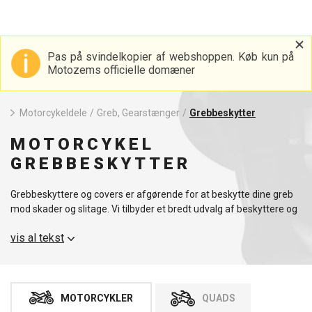
Pas på svindelkopier af webshoppen. Køb kun på
Motozems officielle domæner
Motorcykeldele
/
Greb, Gearstænger
/
Grebbeskytter
MOTORCYKEL
GREBBESKYTTER
Grebbeskyttere og covers er afgørende for at beskytte dine greb
mod skader og slitage. Vi tilbyder et bredt udvalg af beskyttere og
covers, der overholder de højeste standarder for kvalitet og
vis al tekst
holdbarhed. Vi anbefaler også at udforske andre reservedele, som
f.eks. bremseskiver.
MOTORCYKLER
QUADS