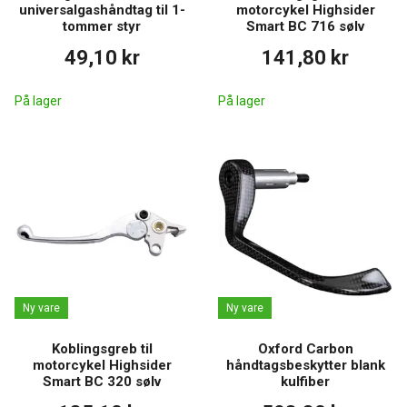
universalgashåndtag til 1-
motorcykel Highsider
tommer styr
Smart BC 716 sølv
49,10 kr
141,80 kr
På lager
På lager
Ny vare
Ny vare
Koblingsgreb til
Oxford Carbon
motorcykel Highsider
håndtagsbeskytter blank
Smart BC 320 sølv
kulfiber