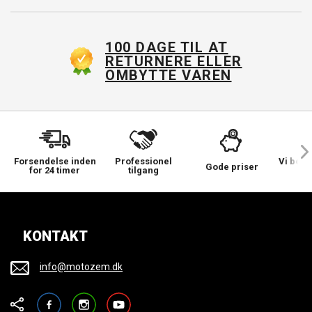
100 DAGE TIL AT
RETURNERE ELLER
OMBYTTE VAREN
Forsendelse inden
Professionel
Vi bek
Gode priser
for 24 timer
tilgang
KONTAKT
info@motozem.dk
Facebook
Instagram
YouTube