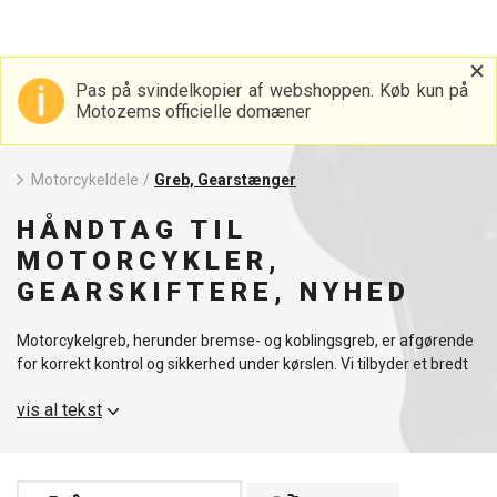
Pas på svindelkopier af webshoppen. Køb kun på
Motozems officielle domæner
Motorcykeldele
/
Greb, Gearstænger
HÅNDTAG TIL
MOTORCYKLER,
GEARSKIFTERE, NYHED
Motorcykelgreb, herunder bremse- og koblingsgreb, er afgørende
for korrekt kontrol og sikkerhed under kørslen. Vi tilbyder et bredt
udvalg af greb, der lever op til de højeste standarder for kvalitet og
vis al tekst
pålidelighed. Vi anbefaler også at udforske andre reservedele,
som f.eks. oliefiltre.