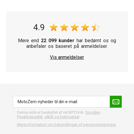
såsom CUSTOMACCES, JMT, MOTION STUFF, POLISPORT, Puig, R-
TECH, Venhill og Vicma.
Vi anbefaler også andre vigtige dele til din motorcykel, såsom
4.9
motorcykelbatterier og bremseklodser.
Mere end
22 099 kunder
har bedømt os og
anbefaler os baseret på anmeldelser.
Vis anmeldelser
Denne side er beskyttet af reCAPTCHA.
Googles
Privatlivspolitik
,
vilkår og betingelser
.
Mere information om behandlingen af personoplysninger.