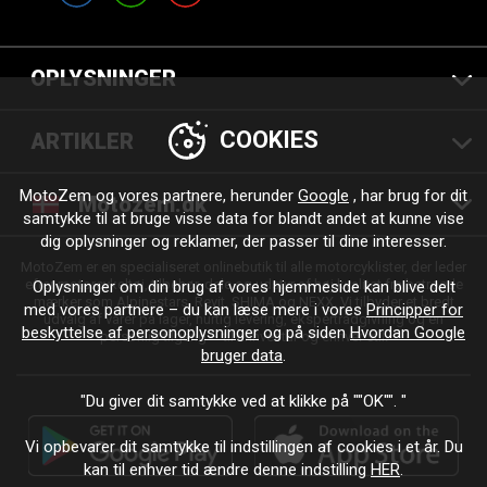
OPLYSNINGER
COOKIES
ARTIKLER
MotoZem og vores partnere, herunder
Google
, har brug for dit
Motozem.dk
samtykke til at bruge visse data for blandt andet at kunne vise
dig oplysninger og reklamer, der passer til dine interesser.
MotoZem er en specialiseret onlinebutik til alle motorcyklister, der leder
efter motorcykeltøj, tilbehør, dele og udstyr af høj kvalitet fra betroede
Oplysninger om din brug af vores hjemmeside kan blive delt
mærker som Alpinestars, Revit, SHIMA og NEXX. Vi tilbyder et bredt
med vores partnere – du kan læse mere i vores
Principper for
udvalg af varer på lager, hurtig levering, ekspertrådgivning og en
beskyttelse af personoplysninger
og på siden
Hvordan Google
personlig tilgang – til enhver tur og enhver stil.
bruger data
.
"Du giver dit samtykke ved at klikke på ""OK"". "
Vi opbevarer dit samtykke til indstillingen af cookies i et år. Du
kan til enhver tid ændre denne indstilling
HER
.