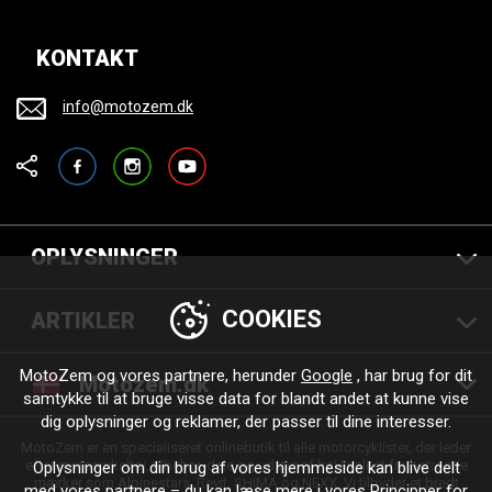
KONTAKT
info@motozem.dk
Facebook
Instagram
YouTube
OPLYSNINGER
COOKIES
ARTIKLER
MotoZem og vores partnere, herunder
Google
, har brug for dit
Motozem.dk
samtykke til at bruge visse data for blandt andet at kunne vise
dig oplysninger og reklamer, der passer til dine interesser.
MotoZem er en specialiseret onlinebutik til alle motorcyklister, der leder
efter motorcykeltøj, tilbehør, dele og udstyr af høj kvalitet fra betroede
Oplysninger om din brug af vores hjemmeside kan blive delt
mærker som Alpinestars, Revit, SHIMA og NEXX. Vi tilbyder et bredt
med vores partnere – du kan læse mere i vores
Principper for