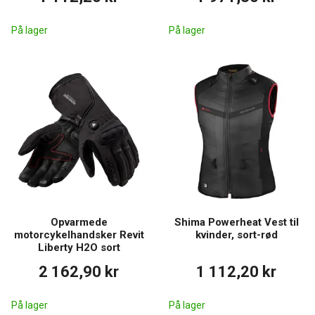
det også bruges på køligere dage om foråret eller efteråret.
Er opvarmet tøj sikkert?
På lager
På lager
Ja, produkterne opfylder sikkerhedsstandarderne og er designet
til daglig brug.
Opvarmede
Shima Powerheat Vest til
motorcykelhandsker Revit
kvinder, sort-rød
Liberty H2O sort
2 162,90 kr
1 112,20 kr
På lager
På lager