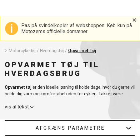
Pas på svindelkopier af webshoppen. Køb kun på
Motozems officielle domæner
Motorcykeltøj
/
Hverdagstøj
/
Opvarmet Tøj
OPVARMET TØJ TIL
HVERDAGSBRUG
Opvarmet tøj
er den ideelle løsning til kolde dage, hvor du gerne vil
holde dig varm og komfortabel uden for cyklen. Takket være
moderne teknologi med integrerede varmeelementer holder det
vis al tekst
dig på en behagelig temperatur under gåture, ture eller fritidstøj.
MotoZem tilbyder opvarmede veste og tilbehør, der bruger
genopladelige batterier og giver dig mulighed for at regulere
AFGRÆNS PARAMETRE
intensiteten af varmen efter behov. Materialerne er lette, åndbare
og alligevel slidstærke og giver maksimal komfort til