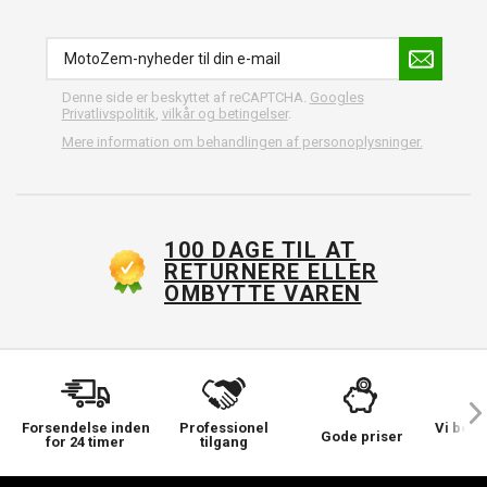
Denne side er beskyttet af reCAPTCHA.
Googles
Privatlivspolitik
,
vilkår og betingelser
.
Mere information om behandlingen af personoplysninger.
100 DAGE TIL AT
RETURNERE ELLER
OMBYTTE VAREN
Forsendelse inden
Professionel
Vi bek
Gode priser
for 24 timer
tilgang