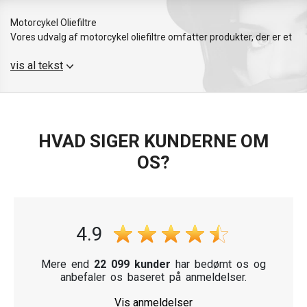
Motorcykel Oliefiltre
Vores udvalg af motorcykel oliefiltre omfatter produkter, der er et
resultat af præcisionsteknik og moderne fremstillingsteknologier.
vis al tekst
Disse filtre er velegnede til en lang række motorcykler, herunder
Yamaha, Honda, Suzuki og BMW.
Oliefiltre sikrer, at din motor forbliver i optimal stand, nøglen til
sikker og jævn kørsel. Vælg mellem pålidelige mærker som
HVAD SIGER KUNDERNE OM
Hiflofiltro, MIW og MotoZem, kendt for deres pålidelighed og høje
ydeevne.
OS?
4.9
Mere end
22 099 kunder
har bedømt os og
anbefaler os baseret på anmeldelser.
Vis anmeldelser