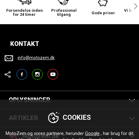
Forsendelse inden
Professionel
Vi bek
Gode priser
for 24 timer
tilgang
KONTAKT
info@motozem.dk
Facebook
Instagram
YouTube
OPLYSNINGER
COOKIES
ARTIKLER
MotoZem og vores partnere, herunder
Google
, har brug for dit
Motozem.dk