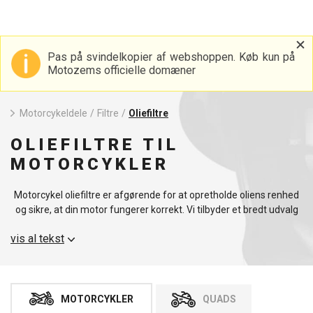
Pas på svindelkopier af webshoppen. Køb kun på
Motozems officielle domæner
Motorcykeldele
/
Filtre
/
Oliefiltre
OLIEFILTRE TIL
MOTORCYKLER
Motorcykel oliefiltre er afgørende for at opretholde oliens renhed
og sikre, at din motor fungerer korrekt. Vi tilbyder et bredt udvalg
af oliefiltre, der opfylder de højeste standarder for kvalitet,
vis al tekst
pålidelighed og holdbarhed. Disse produkter er designet til at give
fremragende levetid under alle forhold, hvilket er afgørende for en
sikker og effektiv kørsel.
MOTORCYKLER
QUADS