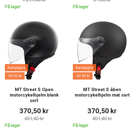
På lager
På lager
Kampagne
Kampagne
-30,90 kr
-30,90 kr
MT Street S Open
MT Street S åben
motorcykelhjelm blank
motorcykelhjelm mat sort
sort
370,50 kr
370,50 kr
401,40 kr
401,40 kr
På lager
På lager