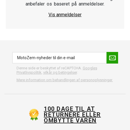
anbefaler os baseret på anmeldelser.
Vis anmeldelser
Denne side er beskyttet af reCAPTCHA.
Googles
Privatlivspolitik
,
vilkår og betingelser
.
Mere information om behandlingen af personoplysninger.
100 DAGE TIL AT
RETURNERE ELLER
OMBYTTE VAREN