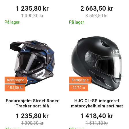
1 235,80 kr
2 663,50 kr
1 390,30 kr
3 553,50 kr
På lager
På lager
Kampagne
Kampagne
-154,50 kr
-92,70 kr
Endurohjelm Street Racer
HJC CL-SP integreret
Tracker sort-blå
motorcykelhjelm sort mat
1 235,80 kr
1 418,40 kr
1 390,30 kr
1 511,10 kr