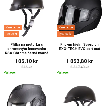
Kampagne
Kampagne
-30,90 kr
-463,60 kr
Přilba na motorku s
Flip-up hjelm Scorpion
chromovým lemováním
EXO-TECH EVO sort mat
RSA Chrome černá matná
185,10 kr
1 853,80 kr
216 kr
2 317,40 kr
På lager
På lager