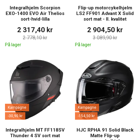
Integralhjelm Scorpion
Flip-up motorcykelhjelm
EXO-1400 EVO Air Thelios
LS2 FF901 Advant X Solid
sort-hvid-lilla
sort mat - II. kvalitet
2 317,40 kr
2 904,50 kr
2 778,10 kr
3 089,90 kr
På lager
På lager
Kampagne
Kampagne
-30,90 kr
-154,50 kr
Integralhjelm MT FF118SV
HJC RPHA 91 Solid Black
Thunder 4 SV sort mat
Matte Flip-up