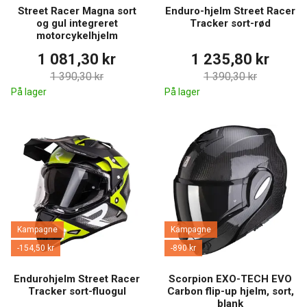
Street Racer Magna sort
Enduro-hjelm Street Racer
og gul integreret
Tracker sort-rød
motorcykelhjelm
1 081,30 kr
1 235,80 kr
1 390,30 kr
1 390,30 kr
På lager
På lager
Kampagne
Kampagne
-154,50 kr
-890 kr
Endurohjelm Street Racer
Scorpion EXO-TECH EVO
Tracker sort-fluogul
Carbon flip-up hjelm, sort,
blank