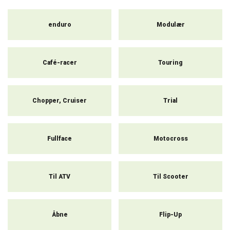
Det nuværende udvalg på markedet dækker fuldt ud selv de mest
krævende kunder. Hjelmen opfylder ikke kun en sikkerheds- og
enduro
Modulær
beskyttelsesfunktion, men bliver også et attraktivt modetilbehør til
dit motorcykeloutfit. Her kan du vælge mellem en bred vifte af
stilarter, typer, mærker og designs.
Café-racer
Touring
Chopper, Cruiser
Trial
Fullface
Motocross
Til ATV
Til Scooter
Åbne
Flip-Up