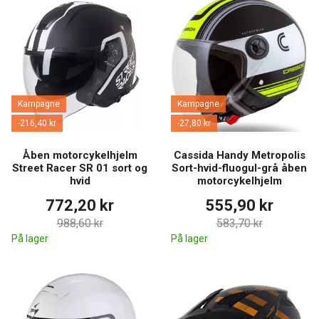
Kampagne
Kampagne
-216,40 kr
-27,80 kr
Åben motorcykelhjelm
Cassida Handy Metropolis
Street Racer SR 01 sort og
Sort-hvid-fluogul-grå åben
hvid
motorcykelhjelm
772,20 kr
555,90 kr
988,60 kr
583,70 kr
På lager
På lager