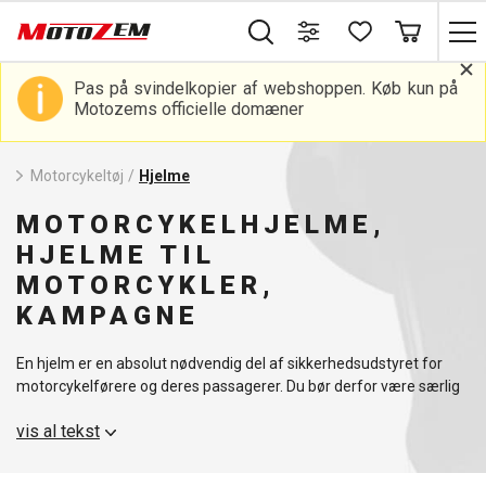
Pas på svindelkopier af webshoppen. Køb kun på
Motozems officielle domæner
Motorcykeltøj
/
Hjelme
MOTORCYKELHJELME,
HJELME TIL
MOTORCYKLER,
KAMPAGNE
En hjelm er en absolut nødvendig del af sikkerhedsudstyret for
motorcykelførere og deres passagerer. Du bør derfor være særlig
opmærksom på valget af hjelm. Det er vigtigt at tage hensyn til
vis al tekst
den type motorcykel, du kører på, og vælge den hjelm, der passer
bedst til dine behov.