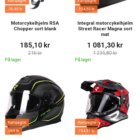
Kampagne
Kampagne
-30,90 kr
-154,50 kr
Motorcykelhjelm RSA
Integral motorcykelhjelm
Chopper sort blank
Street Racer Magna sort
mat
185,10 kr
1 081,30 kr
216 kr
1 235,80 kr
På lager
På lager
Kampagne
Kampagne
-309 kr
-154,50 kr