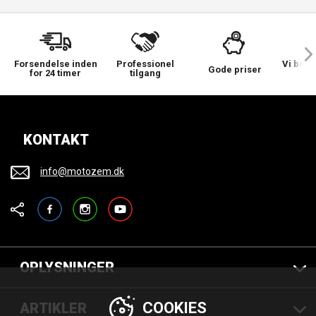
Forsendelse inden
Professionel
Vi bek
Gode priser
for 24 timer
tilgang
KONTAKT
info@motozem.dk
Facebook
Instagram
YouTube
OPLYSNINGER
COOKIES
ARTIKLER