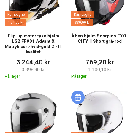
Kampagne
Kampagne
-154,50 kr
-330,90 kr
Flip-up motorcykelhjelm
Åben hjelm Scorpion EXO-
LS2 FF901 Advant X
CITY II Short grå-rød
Metryk sort-hvid-guld 2 - II.
kvalitet
3 244,40 kr
769,20 kr
3 398,90 kr
1 100,10 kr
På lager
På lager