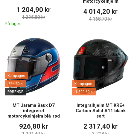
motorcykelhjelm
1 204,90 kr
4 014,20 kr
1 235,80 kr
4 168,70 kr
På lager
Kampagne
-364,60 kr
Kampagne
FØRENDE
-1 390,60 kr
MT Jarama Baux D7
Integralhjelm MT KRE+
integreret
Carbon Solid A11 blank
motorcykelhjelm blå-rød
sort
926,80 kr
2 317,40 kr
1 291,40 kr
3 708 kr