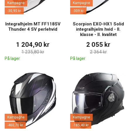
Kampagne
Kampagne
-30,90 kr
-309 kr
Integralhjelm MT FF118SV
Scorpion EXO-HX1 Solid
Thunder 4 SV perlehvid
integralhjelm hvid - II.
klasse - II. kvalitet
1 204,90 kr
2 055 kr
1 235,80 kr
2 364 kr
På lager
På lager
Kampagne
Kampagne
-460,70 kr
-185,40 kr