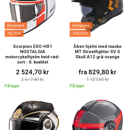
Kampagne
Kampagne
-92,70 kr
-108,10 kr
Scorpion EXO-HX1
Åben hjelm med maske
NOSTALGIA
MT Streetfighter SV S
motorcykelhjelm hvid-rød-
Skull A12 grå-orange
sort - II. kvalitet
2 524,70 kr
fra 829,80 kr
2 617,40 kr
1 127,60 kr
På lager
På lager