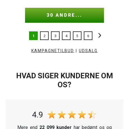
30 ANDRE...
1
2
3
4
5
6
KAMPAGNETILBUD
|
UDSALG
HVAD SIGER KUNDERNE OM
OS?
4.9
Mere end
22 099 kunder
har bedømt os og