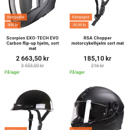
Kampagne
Kampagne
-890 kr
-30,90 kr
Scorpion EXO-TECH EVO
RSA Chopper
Carbon flip-up hjelm, sort
motorcykelhjelm sort mat
mat
2 663,50 kr
185,10 kr
3 553,50 kr
216 kr
På lager
På lager