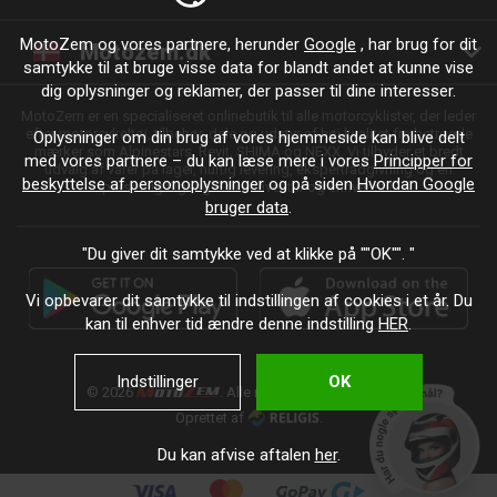
MotoZem og vores partnere, herunder
Google
, har brug for dit
Motozem.dk
samtykke til at bruge visse data for blandt andet at kunne vise
dig oplysninger og reklamer, der passer til dine interesser.
MotoZem er en specialiseret onlinebutik til alle motorcyklister, der leder
efter motorcykeltøj, tilbehør, dele og udstyr af høj kvalitet fra betroede
Oplysninger om din brug af vores hjemmeside kan blive delt
mærker som Alpinestars, Revit, SHIMA og NEXX. Vi tilbyder et bredt
med vores partnere – du kan læse mere i vores
Principper for
udvalg af varer på lager, hurtig levering, ekspertrådgivning og en
beskyttelse af personoplysninger
og på siden
Hvordan Google
personlig tilgang – til enhver tur og enhver stil.
bruger data
.
"Du giver dit samtykke ved at klikke på ""OK"". "
Vi opbevarer dit samtykke til indstillingen af cookies i et år. Du
kan til enhver tid ændre denne indstilling
HER
.
Indstillinger
OK
© 2026
. Alle rettigheder forbeholdes.
Oprettet af
.
Du kan afvise aftalen
her
.