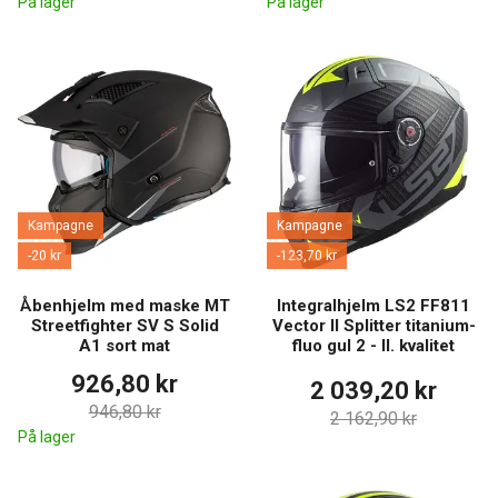
På lager
På lager
Kampagne
Kampagne
-20 kr
-123,70 kr
Åbenhjelm med maske MT
Integralhjelm LS2 FF811
Streetfighter SV S Solid
Vector II Splitter titanium-
A1 sort mat
fluo gul 2 - II. kvalitet
926,80 kr
2 039,20 kr
946,80 kr
2 162,90 kr
På lager