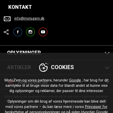
KONTAKT
info@motozem.dk
Facebook
Instagram
YouTube
OPLYSNINGER
COOKIES
ARTIKLER
MotoZem og vores partnere, herunder
Google
, har brug for dit
Motozem.dk
samtykke til at bruge visse data for blandt andet at kunne vise
dig oplysninger og reklamer, der passer til dine interesser.
MotoZem er en specialiseret onlinebutik til alle motorcyklister, der leder
efter motorcykeltøj, tilbehør, dele og udstyr af høj kvalitet fra betroede
Oplysninger om din brug af vores hjemmeside kan blive delt
mærker som Alpinestars, Revit, SHIMA og NEXX. Vi tilbyder et bredt
med vores partnere – du kan læse mere i vores
Principper for
udvalg af varer på lager, hurtig levering, ekspertrådgivning og en
beskyttelse af personoplysninger
og på siden
Hvordan Google
personlig tilgang – til enhver tur og enhver stil.