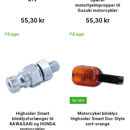
ATV
Spacer
motorhjelmpropper til
Suzuki motorcykler
55,30 kr
55,30 kr
På lager
På lager
Ny vare
Highsider Smart
Motorcykel blinklys
blinklysforlænger til
Highsider Smart Duc Style
KAWASAKI og HONDA
sort-orange
motorcykler