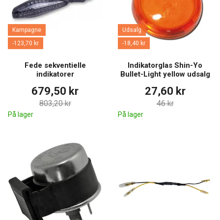
Kampagne
Udsalg
-123,70 kr
-18,40 kr
Fede sekventielle
Indikatorglas Shin-Yo
indikatorer
Bullet-Light yellow udsalg
679,50 kr
27,60 kr
803,20 kr
46 kr
På lager
På lager