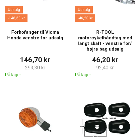
Udsalg
Udsalg
-146,60 kr
-46,20 kr
Forkofanger til Vicma
R-TOOL
Honda venstre for udsalg
motorcykelhåndtag med
langt skaft - venstre for/
højre bag udsalg
146,70 kr
46,20 kr
293,30 kr
92,40 kr
På lager
På lager