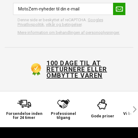
Denne side er beskyttet af reCAPTCHA.
Googles
Privatlivspolitik
,
vilkår og betingelser
.
Mere information om behandlingen af personoplysninger.
100 DAGE TIL AT
RETURNERE ELLER
OMBYTTE VAREN
Forsendelse inden
Professionel
Vi bek
Gode priser
for 24 timer
tilgang