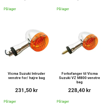
På lager
På lager
Vicma Suzuki Intruder
Forkofanger til Vicma
venstre for/ højre bag
Suzuki VZ M800 venstre
bag
231,50 kr
228,40 kr
På lager
På lager