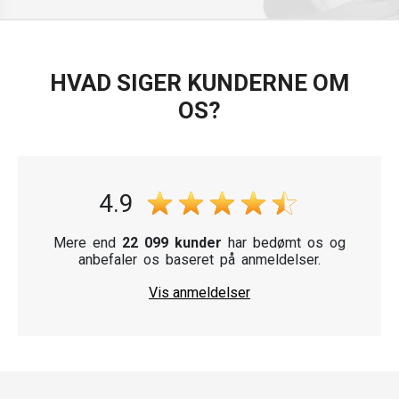
Blinklys øger ikke kun din sikkerhed, men tilføjer også et moderne
look til din cykel. Vi anbefaler også motorcykelstyr og
motorcykelgreb.
HVAD SIGER KUNDERNE OM
Vælg mellem en række homologerede og universelle blinklys, der
garanterer pålidelighed og lang levetid. Med vores blinklys bliver
OS?
din tur både sikker og stilfuld.
4.9
Mere end
22 099 kunder
har bedømt os og
anbefaler os baseret på anmeldelser.
Vis anmeldelser