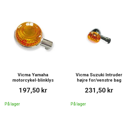
Vicma Yamaha
Vicma Suzuki Intruder
motorcykel-blinklys
højre for/venstre bag
197,50 kr
231,50 kr
På lager
På lager