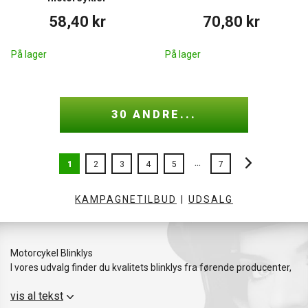
58,40 kr
70,80 kr
På lager
På lager
30 ANDRE...
...
1
2
3
4
5
7
KAMPAGNETILBUD
|
UDSALG
Motorcykel Blinklys
I vores udvalg finder du kvalitets blinklys fra førende producenter,
designet til at være kompatible med forskellige
vis al tekst
motorcykelmodeller, herunder Yamaha, Honda, Suzuki og BMW.