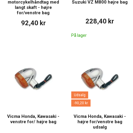
motorcykelhåndtag med
Suzuki VZ M800 højre bag
langt skaft - højre
for/venstre bag
228,40 kr
92,40 kr
På lager
Udsalg
-90,20 kr
Vicma Honda, Kawasaki -
Vicma Honda, Kawasaki -
venstre for/ højre bag
højre for/venstre bag
udsalg