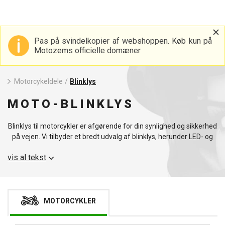
Pas på svindelkopier af webshoppen. Køb kun på
Motozems officielle domæner
Motorcykeldele
/
Blinklys
MOTO-BLINKLYS
Blinklys til motorcykler er afgørende for din synlighed og sikkerhed
på vejen. Vi tilbyder et bredt udvalg af blinklys, herunder LED- og
pærevarianter, som sikrer, at du altid er godt synlig. Vælg mellem
vis al tekst
vores homologerede og universelle modeller, der passer perfekt til
din motorcykel. For andet praktisk tilbehør anbefaler vi at se på
vores lygteholdere til motorcykler.
MOTORCYKLER