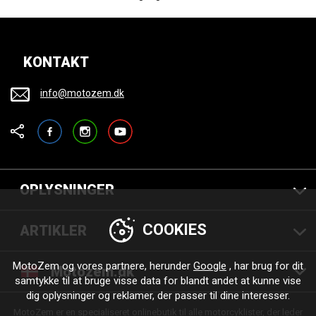
KONTAKT
info@motozem.dk
Facebook
Instagram
YouTube
OPLYSNINGER
COOKIES
ARTIKLER
MotoZem og vores partnere, herunder
Google
, har brug for dit
Motozem.dk
samtykke til at bruge visse data for blandt andet at kunne vise
dig oplysninger og reklamer, der passer til dine interesser.
MotoZem er en specialiseret onlinebutik til alle motorcyklister, der leder