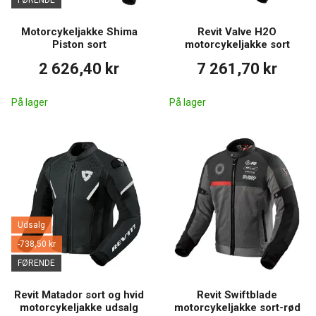
FØRENDE
Motorcykeljakke Shima
Revit Valve H2O
Piston sort
motorcykeljakke sort
2 626,40 kr
7 261,70 kr
På lager
På lager
Udsalg
-738,50 kr
FØRENDE
Revit Matador sort og hvid
Revit Swiftblade
motorcykeljakke udsalg
motorcykeljakke sort-rød