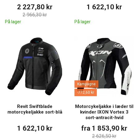
2 227,80 kr
1 622,10 kr
2 966,30 kr
På lager
På lager
Kampagne
-772,60 kr
Revit Swiftblade
Motorcykeljakke i læder til
motorcykeljakke sort-blå
kvinder IXON Vortex 3
sort-antracit-hvid
1 622,10 kr
fra 1 853,90 kr
2 626,50 kr