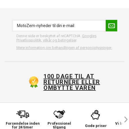
Denne side er beskyttet af reCAPTCHA.
Googles
Privatlivspolitik
,
vilkår og betingelser
.
Mere information om behandlingen af personoplysninger.
100 DAGE TIL AT
RETURNERE ELLER
OMBYTTE VAREN
Forsendelse inden
Professionel
Vi bek
Gode priser
for 24 timer
tilgang