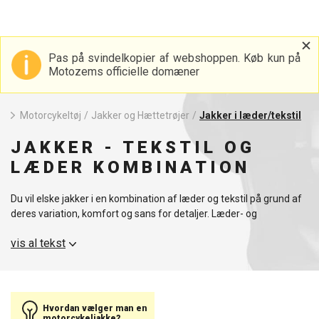
Pas på svindelkopier af webshoppen. Køb kun på
Motozems officielle domæner
Motorcykeltøj
/
Jakker og Hættetrøjer
/
Jakker i læder/tekstil
JAKKER - TEKSTIL OG
LÆDER KOMBINATION
Du vil elske jakker i en kombination af læder og tekstil på grund af
deres variation, komfort og sans for detaljer. Læder- og
tekstiljakker er perfekte til dine motorcykelture.
vis al tekst
Hvordan vælger man en
motorcykeljakke?