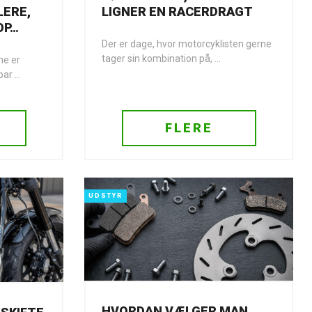
LERE,
LIGNER EN RACERDRAGT
OP…
Der er dage, hvor motorcyklisten gerne
tager sin kombination på, ...
ne er
r ...
FLERE
UDSTYR
HVORDAN VÆLGER MAN