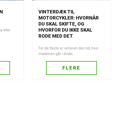
EN
VINTERDÆK TIL
MOTORCYKLER: HVORNÅR
DU SKAL SKIFTE, OG
HVORFOR DU IKKE SKAL
y eller
RODE MED DET
For de fleste er vinteren den tid, hvor
maskinen går i dvale, ...
FLERE