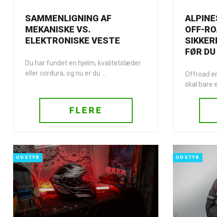
SAMMENLIGNING AF
ALPINE
MEKANISKE VS.
OFF-RO
ELEKTRONISKE VESTE
SIKKER
FØR DU
Du har fundet en hjelm, kvalitetslæder
eller cordura, og nu er du ...
Offroad er 
skal bare e
FLERE
UDSTYR
UDSTYR