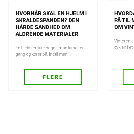
HVORNÅR SKAL EN HJELM I
HVORD
SKRALDESPANDEN? DEN
PÅ TIL
HÅRDE SANDHED OM
OM VI
ALDRENDE MATERIALER
Vinteren e
cyklen i et
En hjelm er ikke noget, man køber én
gang og kører på, indtil man ...
FLERE