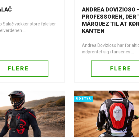
SALAČ
ANDREA DOVIZIOSO 
PROFESSOREN, DER
MÁRQUEZ TIL AT KØR
ip Salač vækker store følelser
KANTEN
elverdenen ...
Andrea Dovizioso har for alti
indprentet sig i fansenes ...
FLERE
FLERE
UDSTYR