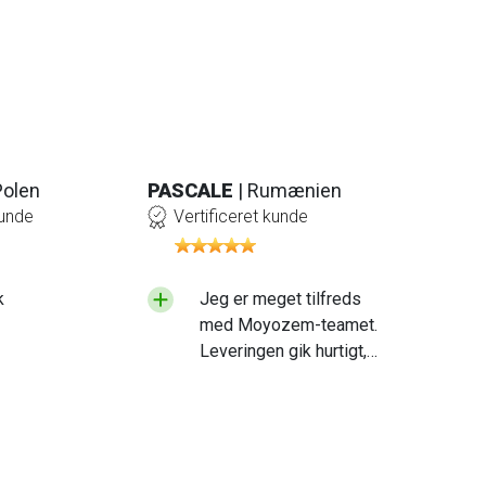
Polen
PASCALE
| Rumænien
kunde
Vertificeret kunde
k
Jeg er meget tilfreds
med Moyozem-teamet.
Leveringen gik hurtigt,
og det produkt, jeg
modtog, er af høj
kvalitet. Jeg vil dog
anbefale, at I lægger lidt
mere vægt på, hvordan