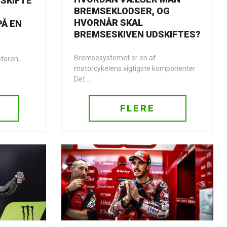
SKIFTE
BREMSEKLODSER, OG
HVORNÅR SKAL
Å EN
BREMSESKIVEN UDSKIFTES?
Bremsesystemet er en af
otoren,
motorcykelens vigtigste komponenter.
Det ...
FLERE