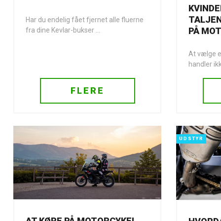
KVINDE
TALJEN
Har du endelig fået fjernet alle fluerne
PÅ MO
fra dine Kevlar-bukser ...
At vælge e
handler ik
FLERE
UDSTYR
AT KØRE PÅ MOTORCYKEL