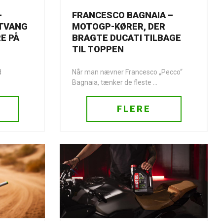
–
FRANCESCO BAGNAIA –
 TVANG
MOTOGP-KØRER, DER
E PÅ
BRAGTE DUCATI TILBAGE
TIL TOPPEN
d
Når man nævner Francesco „Pecco“
Bagnaia, tænker de fleste ...
FLERE