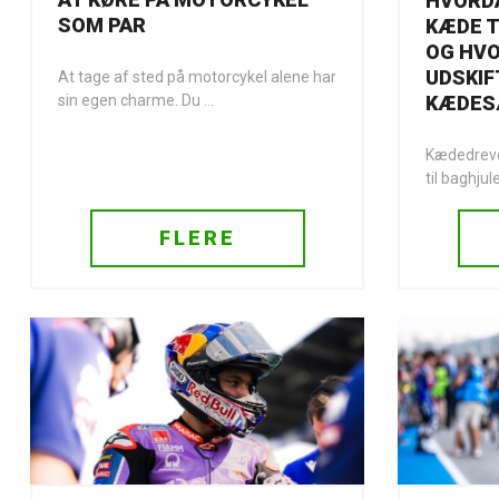
HVORD
SOM PAR
KÆDE T
OG HV
UDSKIF
At tage af sted på motorcykel alene har
KÆDES
sin egen charme. Du ...
Kædedreve
til baghjule
FLERE