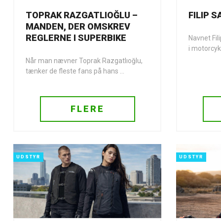
FILIP 
TOPRAK RAZGATLIOĞLU –
MANDEN, DER OMSKREV
REGLERNE I SUPERBIKE
Navnet Fil
i motorcyk
Når man nævner Toprak Razgatlıoğlu,
tænker de fleste fans på hans ...
FLERE
UDSTYR
UDSTYR