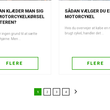
AN KLÆDER MAN SIG
SÅDAN VÆLGER DU 
 MOTORCYKELKØRSEL
MOTORCYKEL
NTEREN?
Hvis du overvejer at købe en n
brugt cykel, handler det ...
r ingen grund til at sætte
 hjørne. Men ...
FLERE
FLERE
1
2
3
4