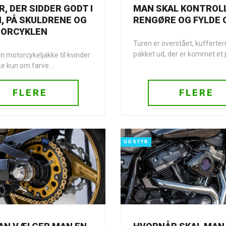
R, DER SIDDER GODT I
MAN SKAL KONTROL
, PÅ SKULDRENE OG
RENGØRE OG FYLDE 
TORCYKLEN
Turen er overstået, kufferter
pakket ud, der er kommet et pa
n motorcykeljakke til kvinder
ke kun om farve ...
FLERE
FLERE
UDSTYR