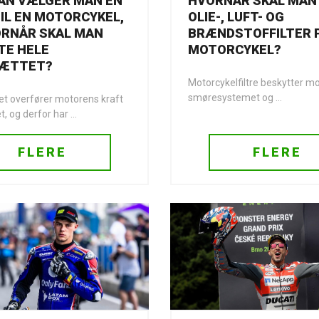
AN VÆLGER MAN EN
HVORNÅR SKAL MAN 
IL EN MOTORCYKEL,
OLIE-, LUFT- OG
ORNÅR SKAL MAN
BRÆNDSTOFFILTER P
TE HELE
MOTORCYKEL?
ÆTTET?
Motorcykelfiltre beskytter m
smøresystemet og ...
t overfører motorens kraft
t, og derfor har ...
FLERE
FLERE