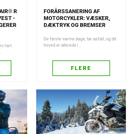
AIR® R
FORÅRSSANERING AF
EST -
MOTORCYKLER: VÆSKER,
AGERER
DÆKTRYK OG BREMSER
De første varme dage, tør asfalt, og dit
hoved er allerede i ...
m fart.
..
FLERE