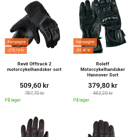
Kampagne
Kampagne
-278,10 kr
-83,40 kr
Revit Offtrack 2
Roleff
motorcykelhandsker sort
Motorcykelhandsker
Hannover Sort
509,60 kr
379,80 kr
787,70 kr
463,20 kr
På lager
På lager