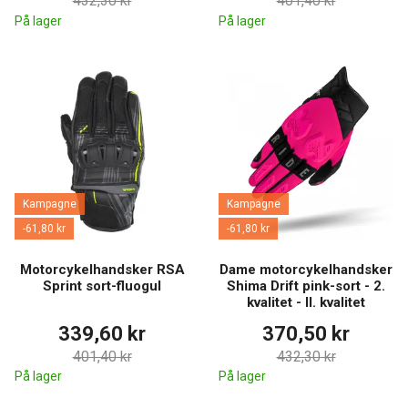
432,30 kr
401,40 kr
På lager
På lager
Kampagne
Kampagne
-61,80 kr
-61,80 kr
Motorcykelhandsker RSA
Dame motorcykelhandsker
Sprint sort-fluogul
Shima Drift pink-sort - 2.
kvalitet - II. kvalitet
339,60 kr
370,50 kr
401,40 kr
432,30 kr
På lager
På lager