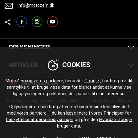
info@motozem.dk
Facebook
Instagram
YouTube
OPLYSNINGER
COOKIES
ARTIKLER
MotoZem og vores partnere, herunder
Google
, har brug for dit
Motozem.dk
samtykke til at bruge visse data for blandt andet at kunne vise
dig oplysninger og reklamer, der passer til dine interesser.
MotoZem er en specialiseret onlinebutik til alle motorcyklister, der leder
efter motorcykeltøj, tilbehør, dele og udstyr af høj kvalitet fra betroede
Oplysninger om din brug af vores hjemmeside kan blive delt
mærker som Alpinestars, Revit, SHIMA og NEXX. Vi tilbyder et bredt
med vores partnere – du kan læse mere i vores
Principper for
udvalg af varer på lager, hurtig levering, ekspertrådgivning og en
beskyttelse af personoplysninger
og på siden
Hvordan Google
personlig tilgang – til enhver tur og enhver stil.
bruger data
.