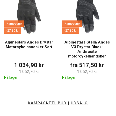
Kampagne
Kampagne
-27,80 kr
-27,80 kr
Alpinestars Andes Drystar
Alpinestars Stella Andes
Motorcykelhandsker Sort
V3 Drystar Black-
Anthracite
motorcykelhandsker
1 034,90 kr
fra 517,50 kr
1 062,70 kr
1 062,70 kr
På lager
På lager
KAMPAGNETILBUD
|
UDSALG