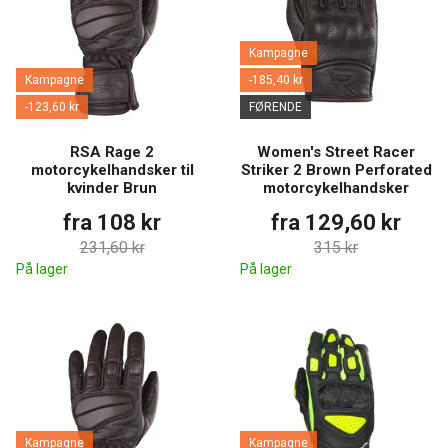
Kampagne
Kampagne
-185,40 kr
-123,60 kr
FØRENDE
RSA Rage 2
Women's Street Racer
motorcykelhandsker til
Striker 2 Brown Perforated
kvinder Brun
motorcykelhandsker
fra 108 kr
fra 129,60 kr
231,60 kr
315 kr
På lager
På lager
Kampagne
Kampagne