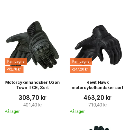
Kampagne
Kampagne
-92,70 kr
-247,20 kr
Motorcykelhandsker Ozon
Revit Hawk
Town II CE, Sort
motorcykelhandsker sort
308,70 kr
463,20 kr
401,40 kr
710,40 kr
På lager
På lager