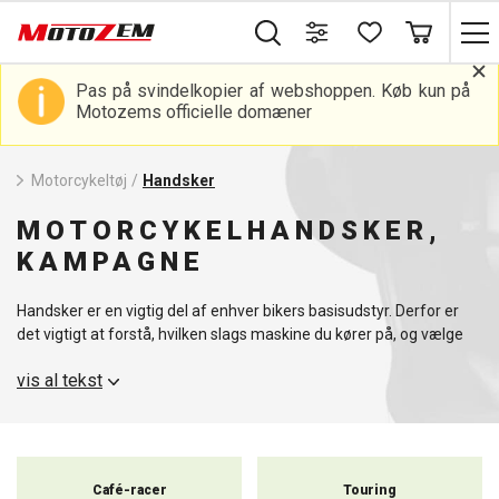
Pas på svindelkopier af webshoppen. Køb kun på
Motozems officielle domæner
Motorcykeltøj
/
Handsker
MOTORCYKELHANDSKER,
KAMPAGNE
Handsker er en vigtig del af enhver bikers basisudstyr. Derfor er
det vigtigt at forstå, hvilken slags maskine du kører på, og vælge
den passende type i overensstemmelse hermed - handsker til
vis al tekst
chopper, motocross, touring eller sportscykler, fingerløse eller
termiske handsker. Handsker af god kvalitet giver dig beskyttelse
mod dårlige vejrforhold, fald, ulykker, hudafskrabninger eller
skader.
Café-racer
Touring