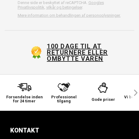
Denne side er beskyttet af reCAPTCHA.
Googles
Privatlivspolitik
,
vilkår og betingelser
.
Mere information om behandlingen af personoplysninger.
100 DAGE TIL AT
RETURNERE ELLER
OMBYTTE VAREN
Forsendelse inden
Professionel
Vi bek
Gode priser
for 24 timer
tilgang
KONTAKT