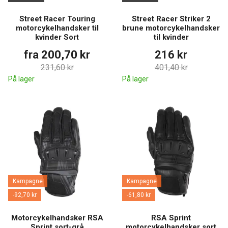
Street Racer Touring
Street Racer Striker 2
motorcykelhandsker til
brune motorcykelhandsker
kvinder Sort
til kvinder
fra 200,70 kr
216 kr
231,60 kr
401,40 kr
På lager
På lager
Kampagne
Kampagne
-92,70 kr
-61,80 kr
Motorcykelhandsker RSA
RSA Sprint
Sprint sort-grå
motorcykelhandsker sort