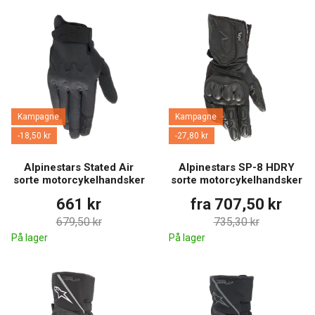
Kampagne
Kampagne
-18,50 kr
-27,80 kr
Alpinestars Stated Air
Alpinestars SP-8 HDRY
sorte motorcykelhandsker
sorte motorcykelhandsker
661 kr
fra 707,50 kr
679,50 kr
735,30 kr
På lager
På lager