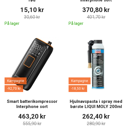
rød
Interphone sort
15,10 kr
370,80 kr
30,60 kr
401,70 kr
På lager
På lager
Kampagne
Kampagne
-92,70 kr
-18,50 kr
Smart batterikompressor
Hjulnavspasta i spray med
Interphone sort
børste LIQUI MOLY 200ml
463,20 kr
262,40 kr
555,90 kr
280,90 kr