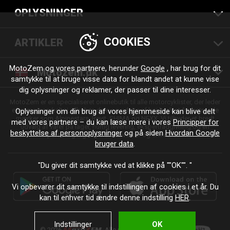
OPLYSNINGER
COOKIES
ARTIKLER
MotoZem og vores partnere, herunder
Google
, har brug for dit
Motozem.dk
samtykke til at bruge visse data for blandt andet at kunne vise
dig oplysninger og reklamer, der passer til dine interesser.
MotoZem er en specialiseret onlinebutik til alle motorcyklister, der leder
efter motorcykeltøj, tilbehør, dele og udstyr af høj kvalitet fra betroede
Oplysninger om din brug af vores hjemmeside kan blive delt
mærker som Alpinestars, Revit, SHIMA og NEXX. Vi tilbyder et bredt
med vores partnere – du kan læse mere i vores
Principper for
udvalg af varer på lager, hurtig levering, ekspertrådgivning og en
beskyttelse af personoplysninger
og på siden
Hvordan Google
personlig tilgang – til enhver tur og enhver stil.
bruger data
.
"Du giver dit samtykke ved at klikke på ""OK"". "
Vi opbevarer dit samtykke til indstillingen af cookies i et år. Du
kan til enhver tid ændre denne indstilling
HER
.
Indstillinger
OK
© 2026
. Alle rettigheder forbeholdes.