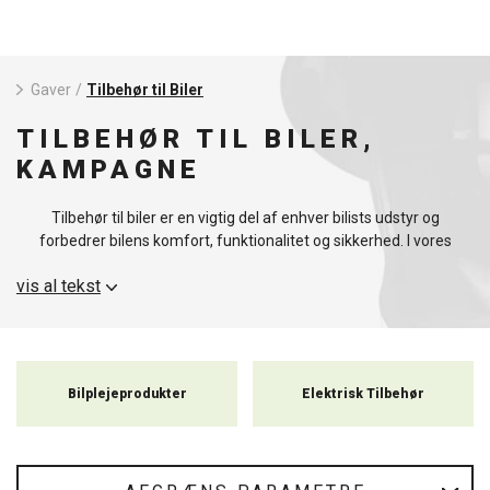
Gaver
/
Tilbehør til Biler
TILBEHØR TIL BILER,
KAMPAGNE
Tilbehør til biler er en vigtig del af enhver bilists udstyr og
forbedrer bilens komfort, funktionalitet og sikkerhed. I vores
udvalg finder du en bred vifte af tilbehør, fra praktiske
vis al tekst
opbevaringsmuligheder og beskyttelseselementer til gadgets, der
gør den daglige kørsel lettere. Hvert produkt er nøje udvalgt med
fokus på kvalitet og holdbarhed for at sikre, at de fungerer
pålideligt under alle forhold.
Bilplejeprodukter
Elektrisk Tilbehør