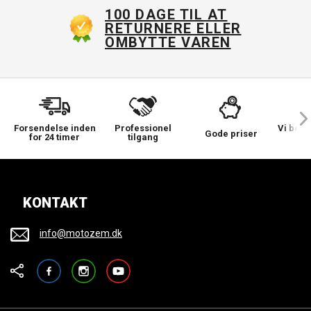
100 DAGE TIL AT
RETURNERE ELLER
OMBYTTE VAREN
Forsendelse inden
Professionel
Vi bek
Gode priser
for 24 timer
tilgang
KONTAKT
info@motozem.dk
Facebook
Instagram
YouTube