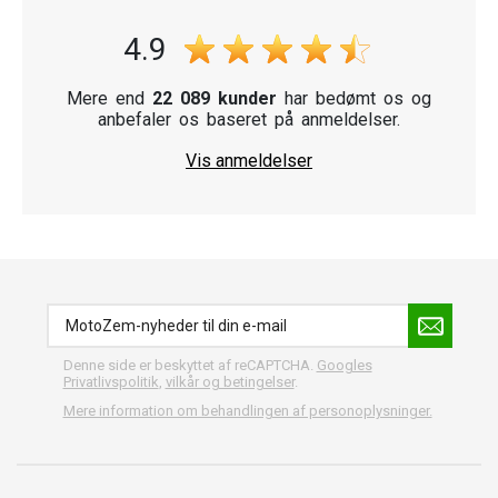
4.9
Mere end
22 089 kunder
har bedømt os og
anbefaler os baseret på anmeldelser.
Vis anmeldelser
Denne side er beskyttet af reCAPTCHA.
Googles
Privatlivspolitik
,
vilkår og betingelser
.
Mere information om behandlingen af personoplysninger.