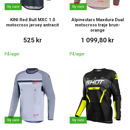
Ny vare
Ny vare
KINI Red Bull MXC 1.0
Alpinestars Maxdura Dual
motocross jersey antracit
motocross trøje brun-
orange
525 kr
1 099,80 kr
På lager
På lager
Ny vare
Ny vare