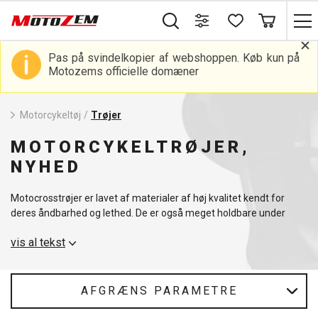
Pas på svindelkopier af webshoppen. Køb kun på
Motozems officielle domæner
Motorcykeltøj
/
Trøjer
MOTORCYKELTRØJER,
NYHED
Motocrosstrøjer er lavet af materialer af høj kvalitet kendt for
deres åndbarhed og lethed. De er også meget holdbare under
ekstreme forhold og har forbedrede fugttransporterende
vis al tekst
egenskaber. En løs pasform er standard, hvilket tillader
ubegrænset bevægelse under kørsel. Farveægte print og
førsteklasses materialer sikrer langvarig ydeevne.
AFGRÆNS PARAMETRE
Vælg fra vores udvalg af farver for at finde en trøje, der passer
perfekt til- og fremhæver din stil.