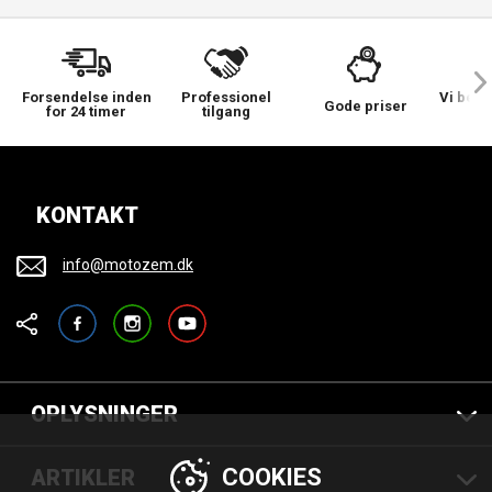
Forsendelse inden
Professionel
Vi bek
Gode priser
for 24 timer
tilgang
KONTAKT
info@motozem.dk
Facebook
Instagram
YouTube
OPLYSNINGER
COOKIES
ARTIKLER