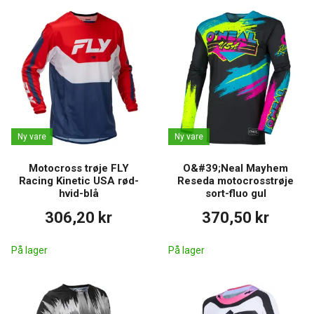
Ny vare
Ny vare
Motocross trøje FLY
O&#39;Neal Mayhem
Racing Kinetic USA rød-
Reseda motocrosstrøje
hvid-blå
sort-fluo gul
306,20 kr
370,50 kr
På lager
På lager