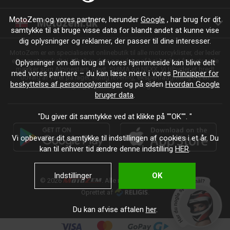
MotoZem og vores partnere, herunder
Google
, har brug for dit
Motozem.dk
samtykke til at bruge visse data for blandt andet at kunne vise
dig oplysninger og reklamer, der passer til dine interesser.
MotoZem er en specialiseret onlinebutik til alle motorcyklister, der leder
efter motorcykeltøj, tilbehør, dele og udstyr af høj kvalitet fra betroede
Oplysninger om din brug af vores hjemmeside kan blive delt
mærker som Alpinestars, Revit, SHIMA og NEXX. Vi tilbyder et bredt
med vores partnere – du kan læse mere i vores
Principper for
udvalg af varer på lager, hurtig levering, ekspertrådgivning og en
beskyttelse af personoplysninger
og på siden
Hvordan Google
personlig tilgang – til enhver tur og enhver stil.
bruger data
.
"Du giver dit samtykke ved at klikke på ""OK"". "
Vi opbevarer dit samtykke til indstillingen af cookies i et år. Du
kan til enhver tid ændre denne indstilling
HER
.
Indstillinger
OK
© 2026
. Alle rettigheder forbeholdes.
Oprettet af
.
Du kan afvise aftalen
her
.