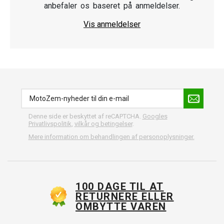
anbefaler os baseret på anmeldelser.
Vis anmeldelser
Denne side er beskyttet af reCAPTCHA.
Googles
Privatlivspolitik
,
vilkår og betingelser
.
Mere information om behandlingen af personoplysninger.
100 DAGE TIL AT
RETURNERE ELLER
OMBYTTE VAREN