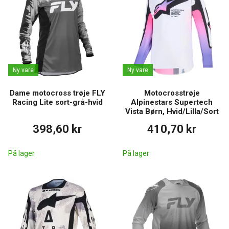
Ny vare
Ny vare
Dame motocross trøje FLY
Motocrosstrøje
Racing Lite sort-grå-hvid
Alpinestars Supertech
Vista Børn, Hvid/Lilla/Sort
398,60 kr
410,70 kr
På lager
På lager