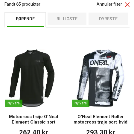
Fandt
65
produkter
Annuller filter
FØRENDE
BILLIGSTE
DYRESTE
Ny vare
Ny vare
Motocross trøje O'Neal
O'Neal Element Roller
Element Classic sort
motocross trøje sort-hvid
262,40 kr
293,30 kr