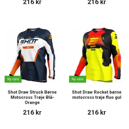
216 kr
216 kr
Ny vare
Ny vare
Shot Draw Struck Børne
Shot Draw Rocket børne
Motocross Trøje Blå-
motocross trøje fluo gul
Orange
216 kr
216 kr