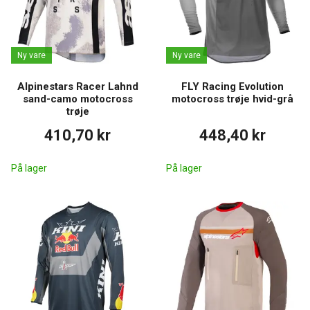
Ny vare
Ny vare
Alpinestars Racer Lahnd
FLY Racing Evolution
sand-camo motocross
motocross trøje hvid-grå
trøje
410,70 kr
448,40 kr
På lager
På lager