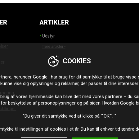
ER
ARTIKLER
Udstyr
elser
flere artikler>
COOKIES
ger
tnere, herunder
Google
, har brug for dit samtykke til at bruge visse 
r
kunne vise dig oplysninger og reklamer, der passer til dine interesser.
rnering,
 brug af vores hjemmeside kan blive delt med vores partnere – du ka
 for beskyttelse af personoplysninger
og på siden
Hvordan Google b
tillinger
"Du giver dit samtykke ved at klikke på ""OK"". "
tykke til indstillingen af cookies i et år. Du kan til enhver tid ændre d