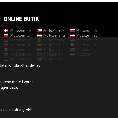
ONLINE BUTIK
Motozem.dk
Motozem.cz
Motozem.sk
Motozem.pl
Motozem.hu
Motozem.at
Motozem.de
Motozem.ro
Motozem.hr
Motozem.si
Motozem.es
Motozem.fr
Motozem.it
Motozem.nl
Motozem.gr
Motozem.bg
Motozem.lt
Motozem.lv
Motozem.ee
Motozem.fi
data for blandt andet at
n læse mere i vores
ruger data
.
enne indstilling
HER
.