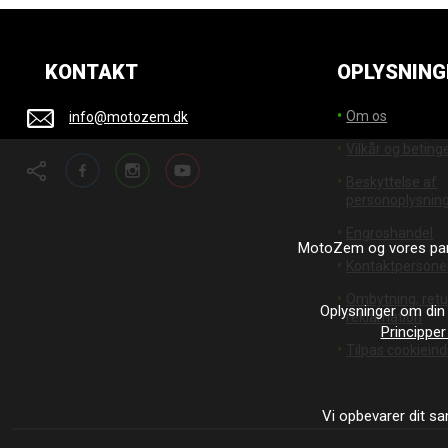
KONTAKT
OPLYSNING
Om os
info@motozem.dk
Vilkår og beting
Facebook
Instagram
YouTube
Beskyttelse af
personoplysnin
Engroshandel
MotoZem og vores par
Kontaktpersone
Ombytning, retu
Oplysninger om din
reklamation
Principper
Tilpas cookieinds
Vi opbevarer dit sam