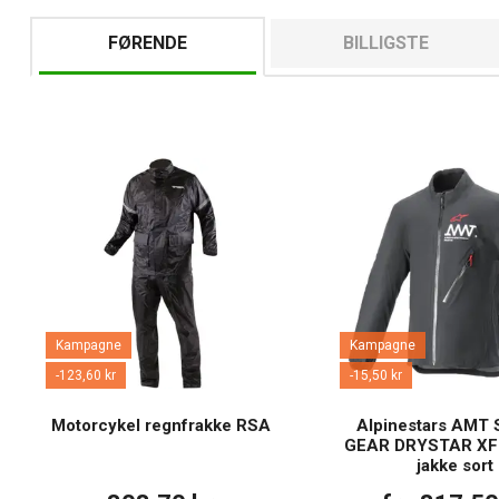
FØRENDE
BILLIGSTE
Kampagne
Kampagne
-123,60 kr
-15,50 kr
Motorcykel regnfrakke RSA
Alpinestars AMT
GEAR DRYSTAR XF 
jakke sort