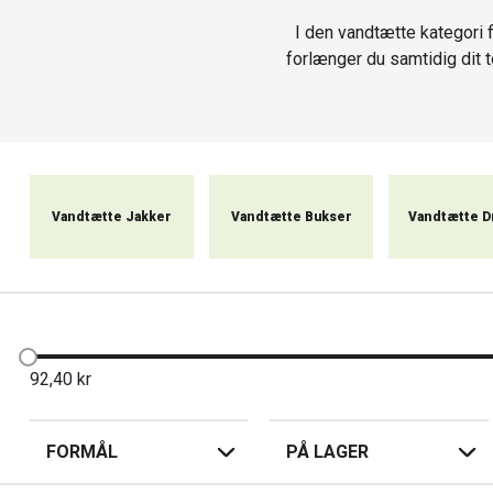
I den vandtætte kategori 
forlænger du samtidig dit tø
udstyret med reflekteren
handsker, 
Vandtætte Jakker
Vandtætte Bukser
Vandtætte D
92,40
kr
FORMÅL
PÅ LAGER