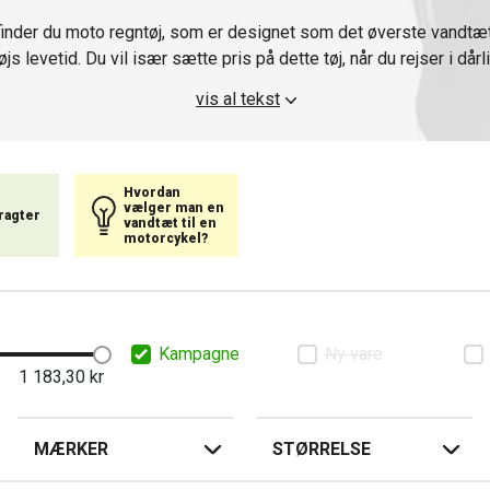
finder du moto regntøj, som er designet som det øverste vandtæt
js levetid. Du vil især sætte pris på dette tøj, når du rejser i dårli
de elementer, så du kan blive set selv i regnvejr. Du kan med f
vis al tekst
vandtætte jakker, bukser eller overalls, som vil gøre din tur mere
Hvordan
vælger man en
ragter
vandtæt til en
motorcykel?
Kampagne
Ny vare
1 183,30
kr
MÆRKER
STØRRELSE