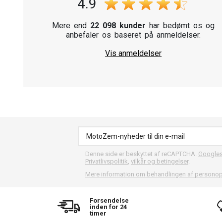
4.9
Mere end
22 098 kunder
har bedømt os og
anbefaler os baseret på anmeldelser.
Vis anmeldelser
Denne side er beskyttet af reCAPTCHA.
Google
Privatlivspolitik
,
vilkår og betingelser
.
Mere information om behandlingen af personop
Forsendelse
inden for 24
timer