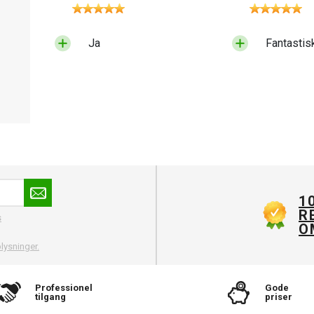
Ja
Fantastis
1
R
s
O
lysninger.
Professionel
Gode
tilgang
priser