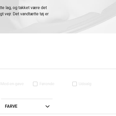
te lag, og takket være det
gt vejr. Det vandtætte tøj er
ordel købe skoovertræk og
 behagelig.
Med en gave
Førende
Udsalg
FARVE