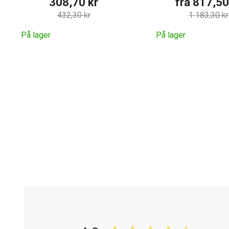
308,70 kr
fra 817,50
432,30 kr
1 183,30 kr
På lager
På lager