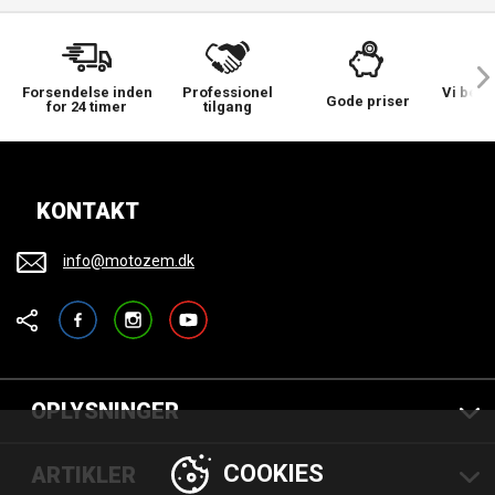
Forsendelse inden
Professionel
Vi bek
Gode priser
for 24 timer
tilgang
KONTAKT
info@motozem.dk
Facebook
Instagram
YouTube
OPLYSNINGER
COOKIES
ARTIKLER