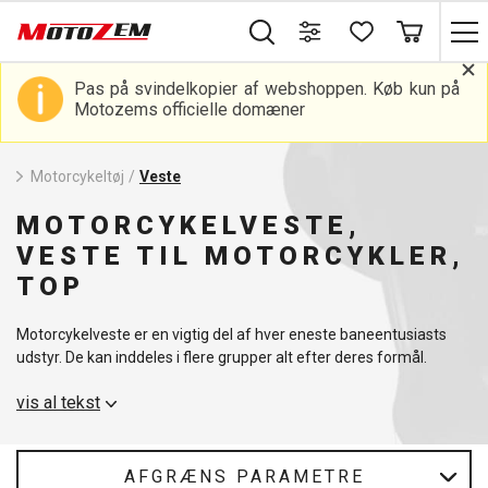
Pas på svindelkopier af webshoppen. Køb kun på
Motozems officielle domæner
Motorcykeltøj
/
Veste
MOTORCYKELVESTE,
VESTE TIL MOTORCYKLER,
TOP
Motorcykelveste er en vigtig del af hver eneste baneentusiasts
udstyr. De kan inddeles i flere grupper alt efter deres formål.
Refleksveste
- garanterer maksimal sikkerhed og synlighed under
vis al tekst
dårlige forhold.
Moto-sikkerhedsveste
- beskytter kroppen i tilfælde af fald eller
ulykke.
AFGRÆNS PARAMETRE