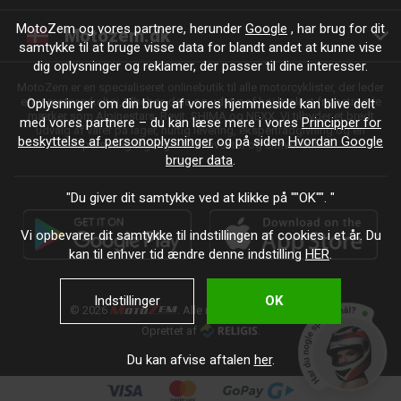
MotoZem og vores partnere, herunder
Google
, har brug for dit
Motozem.dk
samtykke til at bruge visse data for blandt andet at kunne vise
dig oplysninger og reklamer, der passer til dine interesser.
MotoZem er en specialiseret onlinebutik til alle motorcyklister, der leder
efter motorcykeltøj, tilbehør, dele og udstyr af høj kvalitet fra betroede
Oplysninger om din brug af vores hjemmeside kan blive delt
mærker som Alpinestars, Revit, SHIMA og NEXX. Vi tilbyder et bredt
med vores partnere – du kan læse mere i vores
Principper for
udvalg af varer på lager, hurtig levering, ekspertrådgivning og en
beskyttelse af personoplysninger
og på siden
Hvordan Google
personlig tilgang – til enhver tur og enhver stil.
bruger data
.
"Du giver dit samtykke ved at klikke på ""OK"". "
Vi opbevarer dit samtykke til indstillingen af cookies i et år. Du
kan til enhver tid ændre denne indstilling
HER
.
Indstillinger
OK
© 2026
. Alle rettigheder forbeholdes.
Oprettet af
.
Du kan afvise aftalen
her
.