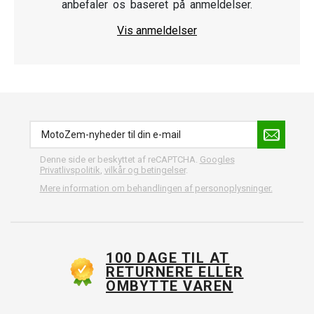
anbefaler os baseret på anmeldelser.
Vis anmeldelser
Denne side er beskyttet af reCAPTCHA.
Googles
Privatlivspolitik
,
vilkår og betingelser
.
Mere information om behandlingen af personoplysninger.
100 DAGE TIL AT
RETURNERE ELLER
OMBYTTE VAREN