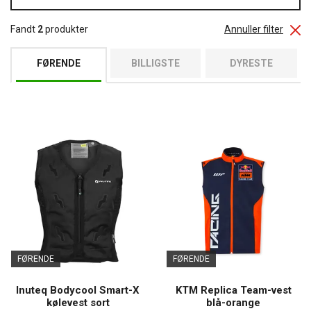
Læderveste
- et moderigtigt og stilfuldt tilbehør, der også kan
bruges til fritidsbrug.
Fandt
2
produkter
Annuller filter
Køleveste
- giver den nødvendige komfort, bekvemmelighed og
opretholder en stabil kropstemperatur i flere timer.
FØRENDE
BILLIGSTE
DYRESTE
FØRENDE
FØRENDE
Inuteq Bodycool Smart-X
KTM Replica Team-vest
kølevest sort
blå-orange