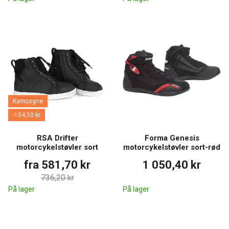
Kampagne
-154,50 kr
RSA Drifter
Forma Genesis
motorcykelstøvler sort
motorcykelstøvler sort-rød
fra 581,70 kr
1 050,40 kr
736,20 kr
På lager
På lager