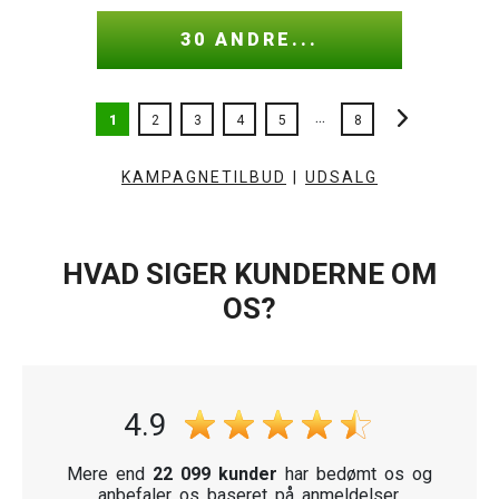
30 ANDRE...
...
1
2
3
4
5
8
KAMPAGNETILBUD
|
UDSALG
HVAD SIGER KUNDERNE OM
OS?
4.9
Mere end
22 099 kunder
har bedømt os og
anbefaler os baseret på anmeldelser.