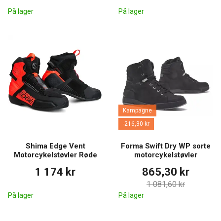
På lager
På lager
Kampagne
-216,30 kr
Shima Edge Vent
Forma Swift Dry WP sorte
Motorcykelstøvler Røde
motorcykelstøvler
1 174 kr
865,30 kr
1 081,60 kr
På lager
På lager