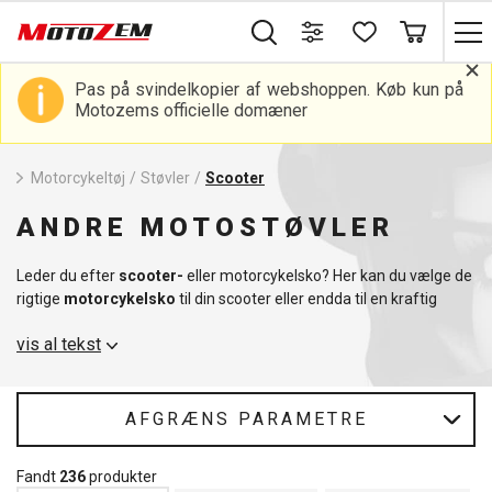
Pas på svindelkopier af webshoppen. Køb kun på
Motozems officielle domæner
Motorcykeltøj
/
Støvler
/
Scooter
ANDRE MOTOSTØVLER
Leder du efter
scooter-
eller motorcykelsko? Her kan du vælge de
rigtige
motorcykelsko
til din scooter eller endda til en kraftig
motorcykel. Motorcykelstøvler kan være meget stilfulde og
vis al tekst
næsten ikke til at skelne fra almindelige sko, men giver dig stadig
den ultimative beskyttelse, når du kører på din motorcykel. Det er
op til dig, hvad din idé er, og hvad der passer til dit øje. For bikere
tilbyder vi virkelig alt, hvad du kan tænke dig, så tag et kig på vores
AFGRÆNS PARAMETRE
andet tøj,
tilbehør
eller
accessories
.
Fandt
236
produkter