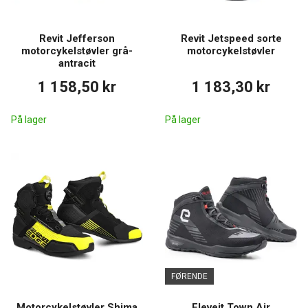
Revit Jefferson
Revit Jetspeed sorte
motorcykelstøvler grå-
motorcykelstøvler
antracit
1 158,50 kr
1 183,30 kr
På lager
På lager
FØRENDE
Motorcykelstøvler Shima
Eleveit Town Air