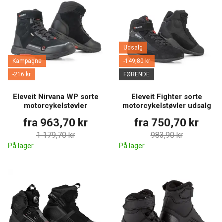
Udsalg
Kampagne
-149,80 kr
-216 kr
FØRENDE
Eleveit Nirvana WP sorte
Eleveit Fighter sorte
motorcykelstøvler
motorcykelstøvler udsalg
fra 963,70 kr
fra 750,70 kr
1 179,70 kr
983,90 kr
På lager
På lager