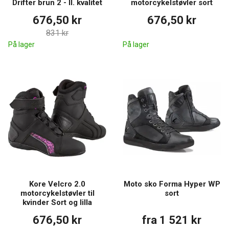
Drifter brun 2 - II. kvalitet
motorcykelstøvler sort
676,50 kr
676,50 kr
831 kr
På lager
På lager
Kore Velcro 2.0
Moto sko Forma Hyper WP
motorcykelstøvler til
sort
kvinder Sort og lilla
676,50 kr
fra 1 521 kr