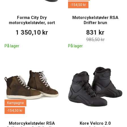
-154,50 kr
Forma City Dry
Motorcykelstøvler RSA
motorcykelstøvler, sort
Drifter brun
1 350,10 kr
831 kr
985,50 kr
På lager
På lager
Kampagne
-154,50 kr
Motorcykelstøvler RSA
Kore Velcro 2.0