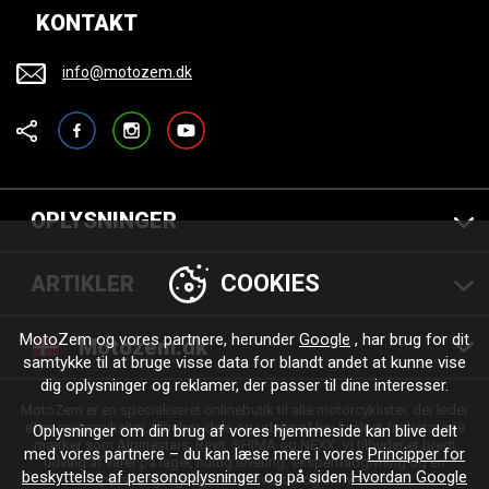
KONTAKT
info@motozem.dk
Facebook
Instagram
YouTube
OPLYSNINGER
COOKIES
ARTIKLER
MotoZem og vores partnere, herunder
Google
, har brug for dit
Motozem.dk
samtykke til at bruge visse data for blandt andet at kunne vise
dig oplysninger og reklamer, der passer til dine interesser.
MotoZem er en specialiseret onlinebutik til alle motorcyklister, der leder
efter motorcykeltøj, tilbehør, dele og udstyr af høj kvalitet fra betroede
Oplysninger om din brug af vores hjemmeside kan blive delt
mærker som Alpinestars, Revit, SHIMA og NEXX. Vi tilbyder et bredt
med vores partnere – du kan læse mere i vores
Principper for
udvalg af varer på lager, hurtig levering, ekspertrådgivning og en
beskyttelse af personoplysninger
og på siden
Hvordan Google
personlig tilgang – til enhver tur og enhver stil.