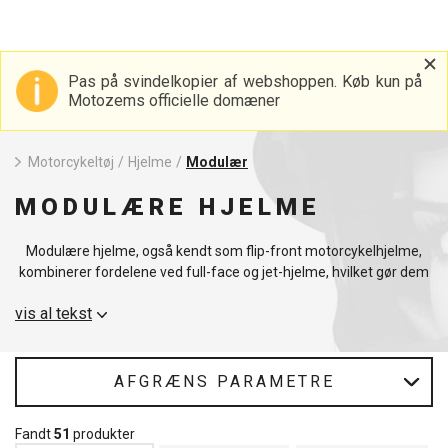
Pas på svindelkopier af webshoppen. Køb kun på
Motozems officielle domæner
Motorcykeltøj
/
Hjelme
/
Modulær
MODULÆRE HJELME
Modulære hjelme, også kendt som flip-front motorcykelhjelme,
kombinerer fordelene ved full-face og jet-hjelme, hvilket gør dem
meget populære blandt motorcyklister. Modulære
vis al tekst
motorcykelhjelme giver fremragende fleksibilitet, da hjelmens
front kan tages af, hvilket gør det lettere at kommunikere og
indtage drikkevarer uden at tage hjelmen af. Med en robust
konstruktion og integrerede sikkerhedsfunktioner giver hver
AFGRÆNS PARAMETRE
motorcykelhjelm forbedret beskyttelse under kørslen. Inden for
motorcykelhjelme bliver modulære modeller stadig mere
Fandt
51
produkter
populære på grund af deres alsidighed til forskellige typer kørsel.