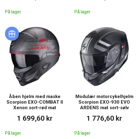
På lager
På lager
Åben hjelm med maske
Modulær motorcykelhjelm
Scorpion EXO-COMBAT II
Scorpion EXO-930 EVO
Xenon sort-rød mat
ARDENS mat sort-sølv
1 699,60 kr
1 776,60 kr
På lager
På lager