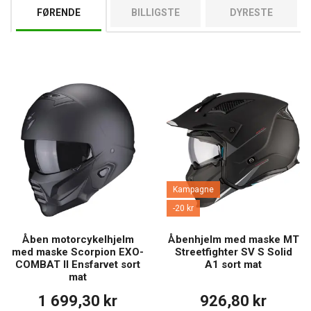
Åben hjelm
i byen eller lange ture med en
integreret hjelm
for
FØRENDE
BILLIGSTE
DYRESTE
maksimal sikkerhed.
Kampagne
-20 kr
Åben motorcykelhjelm
Åbenhjelm med maske MT
med maske Scorpion EXO-
Streetfighter SV S Solid
COMBAT II Ensfarvet sort
A1 sort mat
mat
1 699,30 kr
926,80 kr