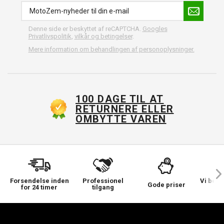
Denne side er beskyttet af reCAPTCHA.
Googles
Privatlivspolitik
,
vilkår og betingelser
.
Mere information om behandlingen af personoplysninger.
100 DAGE TIL AT
RETURNERE ELLER
OMBYTTE VAREN
Forsendelse inden
Professionel
Vi bek
Gode priser
for 24 timer
tilgang