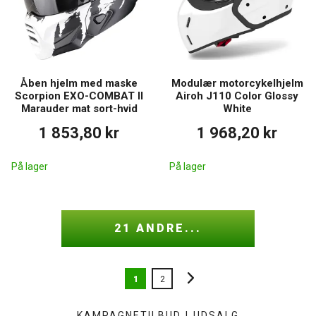
Åben hjelm med maske
Modulær motorcykelhjelm
Scorpion EXO-COMBAT II
Airoh J110 Color Glossy
Marauder mat sort-hvid
White
1 853,80 kr
1 968,20 kr
På lager
På lager
21 ANDRE...
1
2
KAMPAGNETILBUD
|
UDSALG