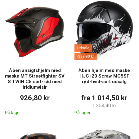
Udsalg
-339,90 kr
Åben ansigtshjelm med
Åben hjelm med maske
maske MT Streetfighter SV
HJC i20 Scraw MC5SF
S TWIN C5 sort-rød med
rød-hvid-sort udsalg
iridiumvisir
926,80 kr
fra 1 014,50 kr
1 354,40 kr
På lager
På lager