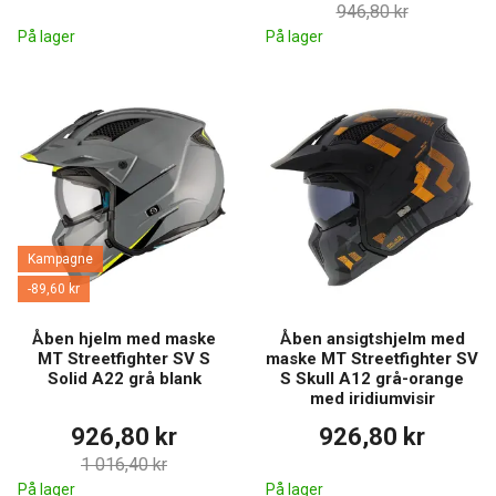
946,80 kr
På lager
På lager
Kampagne
-89,60 kr
Åben hjelm med maske
Åben ansigtshjelm med
MT Streetfighter SV S
maske MT Streetfighter SV
Solid A22 grå blank
S Skull A12 grå-orange
med iridiumvisir
926,80 kr
926,80 kr
1 016,40 kr
På lager
På lager