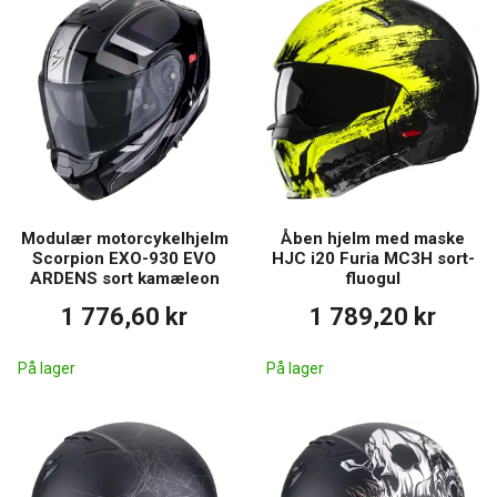
Modulær motorcykelhjelm
Åben hjelm med maske
Scorpion EXO-930 EVO
HJC i20 Furia MC3H sort-
ARDENS sort kamæleon
fluogul
1 776,60 kr
1 789,20 kr
På lager
På lager