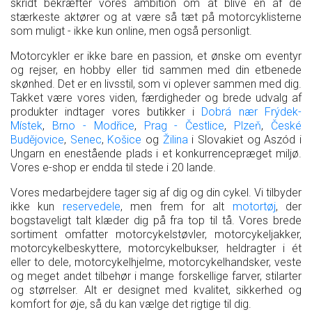
skridt bekræfter vores ambition om at blive en af de
stærkeste aktører og at være så tæt på motorcyklisterne
som muligt - ikke kun online, men også personligt.
Motorcykler er ikke bare en passion, et ønske om eventyr
og rejser, en hobby eller tid sammen med din etbenede
skønhed. Det er en livsstil, som vi oplever sammen med dig.
Takket være vores viden, færdigheder og brede udvalg af
produkter indtager vores butikker i
Dobrá nær Frýdek-
Místek
,
Brno - Modřice
,
Prag - Čestlice
,
Plzeň
,
České
Budějovice
,
Senec
,
Košice
og
Žilina
i Slovakiet og Aszód i
Ungarn en enestående plads i et konkurrencepræget miljø.
Vores e-shop er endda til stede i 20 lande.
Vores medarbejdere tager sig af dig og din cykel. Vi tilbyder
ikke kun
reservedele
, men frem for alt
motortøj
, der
bogstaveligt talt klæder dig på fra top til tå. Vores brede
sortiment omfatter motorcykelstøvler, motorcykeljakker,
motorcykelbeskyttere, motorcykelbukser, heldragter i ét
eller to dele, motorcykelhjelme, motorcykelhandsker, veste
og meget andet tilbehør i mange forskellige farver, stilarter
og størrelser. Alt er designet med kvalitet, sikkerhed og
komfort for øje, så du kan vælge det rigtige til dig.