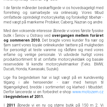
I de første måneder beskæftigede vi os hovedsageligt med
forretning og samarbejde via onlinesalg. Vores tilbud
omfattede oprindeligt motorcykeltøj og forskelligt tilbehør -
med vægt på mærkerne Probiker, Caberg, Nazran og andre.
Med den voksende interesse åbnede vi vores første fysiske
butik i Šenov u Ostravy ved
overgangen mellem foråret
og sommeren 2010.
Det bragte vores kunder fra nær og
fjern samt vores loyale onlinekunder tættere på muligheden
for personligt at teste varerne og rådføre sig med vores
erfarne og venlige personale. Vi udvidede hurtigt vores
produktsortiment til at omfatte motorcykeldæk og basale
reservedele til kendte motorcykelmærker (f.eks. BMW,
Ducati, Honda, Kawasaki, Suzuki).
Lige fra begyndelsen har vi lagt vægt på en kundevenlig
tilgang i alle henseender - især med hensyn til
tilgængelighed, bredde i sortimentet og klarhed i tilbuddet.
Derfor lancerede vi en forbedret e-shop
www.motozem.cz
i begyndelsen af 2011.
I
2011
åbnede vi en ny og større butik på 150 m 2. Vi