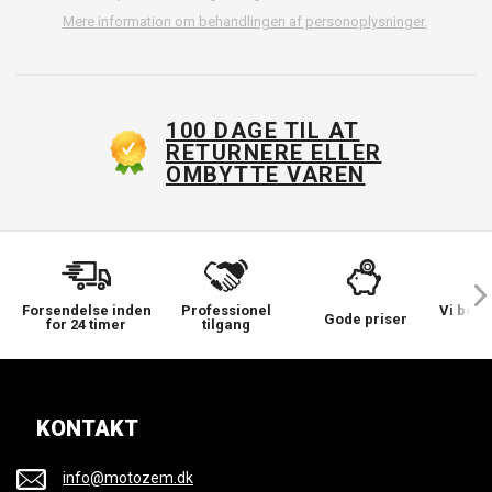
Mere information om behandlingen af personoplysninger.
100 DAGE TIL AT
RETURNERE ELLER
OMBYTTE VAREN
Forsendelse inden
Professionel
Vi bek
Gode priser
for 24 timer
tilgang
KONTAKT
info@motozem.dk