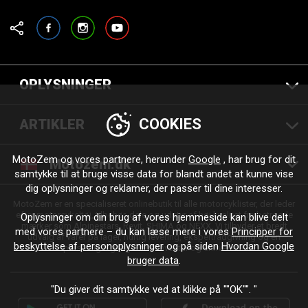
Facebook
Instagram
YouTube
OPLYSNINGER
COOKIES
ARTIKLER
MotoZem og vores partnere, herunder
Google
, har brug for dit
Motozem.dk
samtykke til at bruge visse data for blandt andet at kunne vise
dig oplysninger og reklamer, der passer til dine interesser.
MotoZem er en specialiseret onlinebutik til alle motorcyklister, der leder
efter motorcykeltøj, tilbehør, dele og udstyr af høj kvalitet fra betroede
Oplysninger om din brug af vores hjemmeside kan blive delt
mærker som Alpinestars, Revit, SHIMA og NEXX. Vi tilbyder et bredt
med vores partnere – du kan læse mere i vores
Principper for
udvalg af varer på lager, hurtig levering, ekspertrådgivning og en
beskyttelse af personoplysninger
og på siden
Hvordan Google
personlig tilgang – til enhver tur og enhver stil.
bruger data
.
"Du giver dit samtykke ved at klikke på ""OK"". "