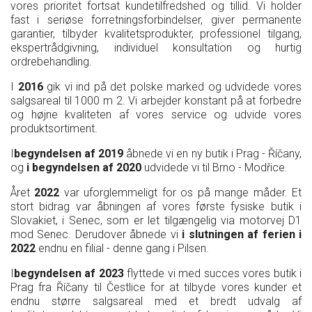
vores prioritet fortsat kundetilfredshed og tillid. Vi holder
fast i seriøse forretningsforbindelser, giver permanente
garantier, tilbyder kvalitetsprodukter, professionel tilgang,
ekspertrådgivning, individuel konsultation og hurtig
ordrebehandling.
I
2016
gik vi ind på det polske marked og udvidede vores
salgsareal til 1000 m 2. Vi arbejder konstant på at forbedre
og højne kvaliteten af vores service og udvide vores
produktsortiment.
I
begyndelsen af 2019
åbnede vi en ny butik i Prag - Říčany,
og
i begyndelsen af 2020
udvidede vi til Brno - Modřice.
Året
2022
var uforglemmeligt for os på mange måder. Et
stort bidrag var åbningen af vores første fysiske butik i
Slovakiet, i Senec, som er let tilgængelig via motorvej D1
mod Senec. Derudover åbnede vi
i slutningen af ferien i
2022
endnu en filial - denne gang i Pilsen.
I
begyndelsen af 2023
flyttede vi med succes vores butik i
Prag fra Říčany til Čestlice for at tilbyde vores kunder et
endnu større salgsareal med et bredt udvalg af