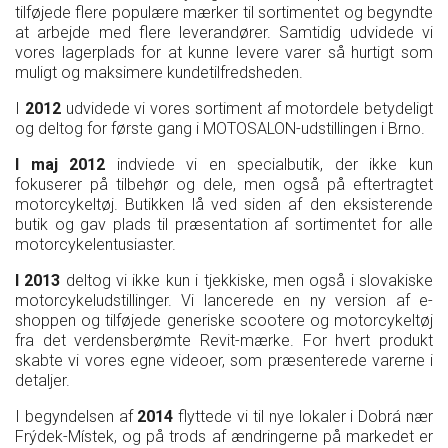
tilføjede flere populære mærker til sortimentet og begyndte
at arbejde med flere leverandører. Samtidig udvidede vi
vores lagerplads for at kunne levere varer så hurtigt som
muligt og maksimere kundetilfredsheden.
I
2012
udvidede vi vores sortiment af motordele betydeligt
og deltog for første gang i MOTOSALON-udstillingen i Brno.
I maj 2012
indviede vi en specialbutik, der ikke kun
fokuserer på tilbehør og dele, men også på eftertragtet
motorcykeltøj. Butikken lå ved siden af den eksisterende
butik og gav plads til præsentation af sortimentet for alle
motorcykelentusiaster.
I 2013
deltog vi ikke kun i tjekkiske, men også i slovakiske
motorcykeludstillinger. Vi lancerede en ny version af e-
shoppen og tilføjede generiske scootere og motorcykeltøj
fra det verdensberømte Revit-mærke. For hvert produkt
skabte vi vores egne videoer, som præsenterede varerne i
detaljer.
I begyndelsen af
2014
flyttede vi til nye lokaler i Dobrá nær
Frýdek-Místek, og på trods af ændringerne på markedet er