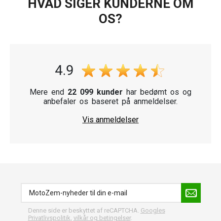
HVAD SIGER KUNDERNE OM
OS?
4.9
Mere end
22 099 kunder
har bedømt os og
anbefaler os baseret på anmeldelser.
Vis anmeldelser
Denne side er beskyttet af reCAPTCHA.
Googles
Privatlivspolitik
,
vilkår og betingelser
.