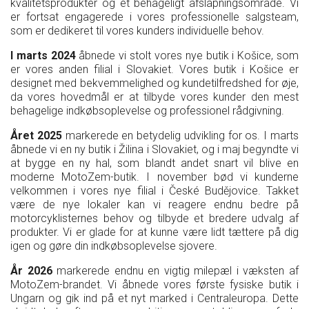
kvalitetsprodukter og et behageligt afslapningsområde. Vi
er fortsat engagerede i vores professionelle salgsteam,
som er dedikeret til vores kunders individuelle behov.
I marts 2024
åbnede vi stolt vores nye butik i Košice, som
er vores anden filial i Slovakiet. Vores butik i Košice er
designet med bekvemmelighed og kundetilfredshed for øje,
da vores hovedmål er at tilbyde vores kunder den mest
behagelige indkøbsoplevelse og professionel rådgivning.
Året 2025
markerede en betydelig udvikling for os. I marts
åbnede vi en ny butik i Žilina i Slovakiet, og i maj begyndte vi
at bygge en ny hal, som blandt andet snart vil blive en
moderne MotoZem-butik. I november bød vi kunderne
velkommen i vores nye filial i České Budějovice. Takket
være de nye lokaler kan vi reagere endnu bedre på
motorcyklisternes behov og tilbyde et bredere udvalg af
produkter. Vi er glade for at kunne være lidt tættere på dig
igen og gøre din indkøbsoplevelse sjovere.
År 2026
markerede endnu en vigtig milepæl i væksten af
MotoZem-brandet. Vi åbnede vores første fysiske butik i
Ungarn og gik ind på et nyt marked i Centraleuropa. Dette