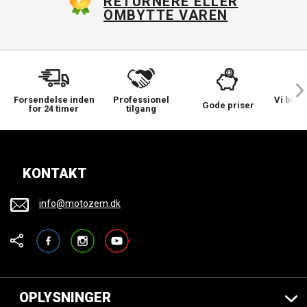
RETURNERE ELLER
OMBYTTE VAREN
Forsendelse inden
Professionel
Vi bek
Gode priser
for 24 timer
tilgang
KONTAKT
info@motozem.dk
Facebook
Instagram
YouTube
OPLYSNINGER