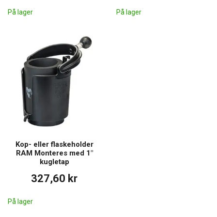
På lager
På lager
Kop- eller flaskeholder
RAM Monteres med 1"
kugletap
327,60 kr
På lager