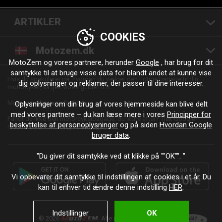
ARTIKLER
COOKIES
Motozem.dk
MotoZem og vores partnere, herunder
Google
, har brug for dit
samtykke til at bruge visse data for blandt andet at kunne vise
Hvis du spekulerer på, hvordan du vælger den rigtige bagage til din
dig oplysninger og reklamer, der passer til dine interesser.
motorcykel, så tjek vores guide HER.
Motorcykelbagage fra RSA.
Oplysninger om din brug af vores hjemmeside kan blive delt
med vores partnere – du kan læse mere i vores
Principper for
Fandt du ikke den motorcykelbagage, du ledte efter? Tjek Google-
beskyttelse af personoplysninger
og på siden
Hvordan Google
resultaterne – motorcykelbagage.
bruger data
.
"Du giver dit samtykke ved at klikke på ""OK"". "
Vi opbevarer dit samtykke til indstillingen af cookies i et år. Du
kan til enhver tid ændre denne indstilling
HER
.
Indstillinger
OK
© 2026
. Alle rettigheder forbeholdes.