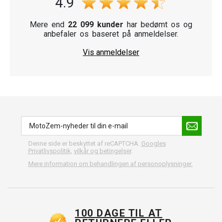
4.9
Mere end
22 099 kunder
har bedømt os og
anbefaler os baseret på anmeldelser.
Vis anmeldelser
Denne side er beskyttet af reCAPTCHA.
Googles
Privatlivspolitik
,
vilkår og betingelser
.
Mere information om behandlingen af personoplysninger.
100 DAGE TIL AT