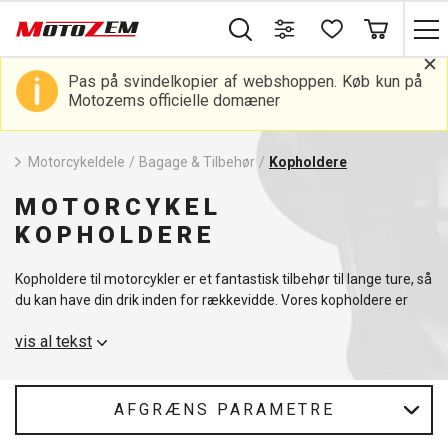
Pas på svindelkopier af webshoppen. Køb kun på
Motozems officielle domæner
Motorcykeldele
/
Bagage & Tilbehør
/
Kopholdere
MOTORCYKEL
KOPHOLDERE
Kopholdere til motorcykler er et fantastisk tilbehør til lange ture, så
du kan have din drik inden for rækkevidde. Vores kopholdere er
designet til at holde sikkert på din flaske eller kop, selv ved høje
vis al tekst
hastigheder. Ideel til alle motorcyklister, der ønsker komfort på
deres rejser. For andet praktisk tilbehør anbefaler vi
motorcykellygter.
AFGRÆNS PARAMETRE