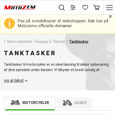
Pas på svindelkopier af webshoppen. Køb kun på
Motozems officielle domæner
Motorcykeldele
/
Bagage & Tilbehør
/
Tanktasker
TANKTASKER
Tanktasker til motorcykler er en ideel løsning til sikker opbevaring
af dine ejendele under kørslen. Vi tilbyder et bredt udvalg af
tanktasker, der giver rigelig opbevaring og nem adgang til dine
vis al tekst
ting. Vores tanktasker er designet til holdbarhed og funktionalitet
og garanterer pålidelighed på enhver rejse. For andet praktisk
tilbehør anbefaler vi bagagebærere til motorcykler.
MOTORCYKLER
QUADS