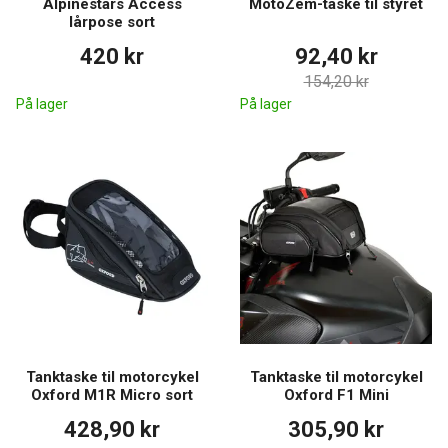
Alpinestars Access
MotoZem-taske til styret
lårpose sort
420 kr
92,40 kr
154,20 kr
På lager
På lager
Tanktaske til motorcykel
Tanktaske til motorcykel
Oxford M1R Micro sort
Oxford F1 Mini
428,90 kr
305,90 kr