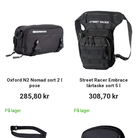
Oxford N2 Nomad sort 2 l
Street Racer Embrace
pose
lårtaske sort 5 l
285,80 kr
308,70 kr
På lager
På lager