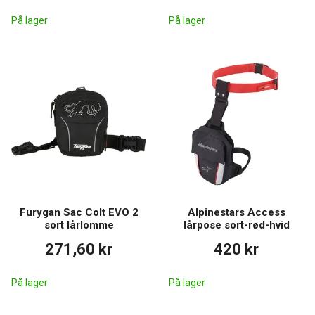
På lager
På lager
Furygan Sac Colt EVO 2
Alpinestars Access
sort lårlomme
lårpose sort-rød-hvid
271,60 kr
420 kr
På lager
På lager