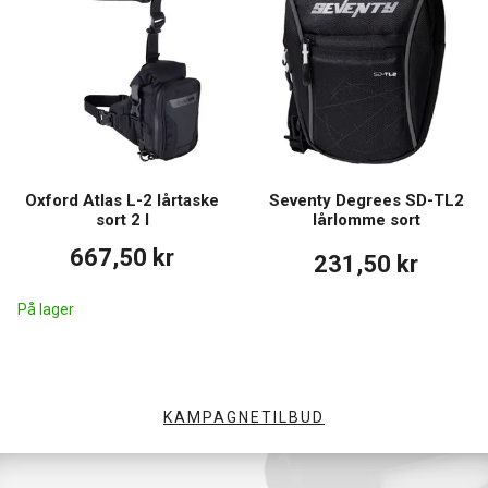
Oxford Atlas L-2 lårtaske
Seventy Degrees SD-TL2
sort 2 l
lårlomme sort
667,50 kr
231,50 kr
På lager
KAMPAGNETILBUD