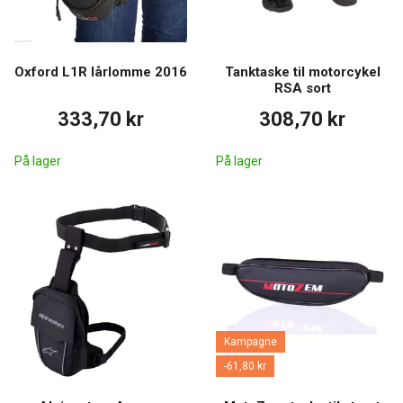
Oxford L1R lårlomme 2016
Tanktaske til motorcykel
RSA sort
333,70 kr
308,70 kr
På lager
På lager
Kampagne
-61,80 kr