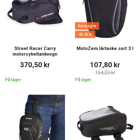
Kampagne
-46,40 kr
Street Racer Carry
MotoZem lårtaske sort 3 l
motorcykeltankvogn
370,50 kr
107,80 kr
154,20 kr
På lager
På lager