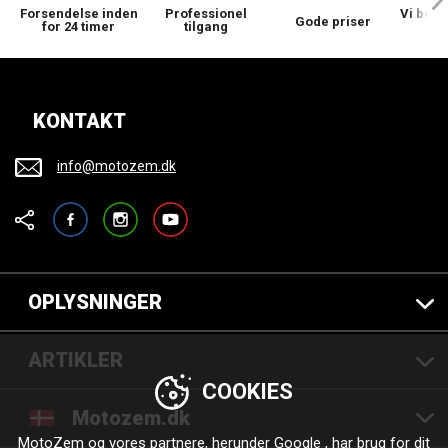
Forsendelse inden
Professionel
Vi bek
Gode priser
for 24 timer
tilgang
KONTAKT
info@motozem.dk
Facebook
Instagram
YouTube
OPLYSNINGER
ARTIKLER
COOKIES
Motozem.dk
MotoZem og vores partnere, herunder
Google
, har brug for dit