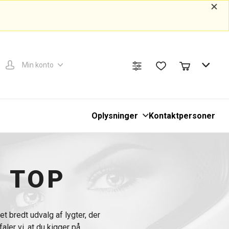
Min konto
Oplysninger
Kontaktpersoner
 TOP
t bredt udvalg af lygter, der
aler vi, at du kigger på