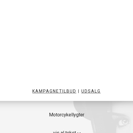
KAMPAGNETILBUD
|
UDSALG
Motorcykellygter
er fra førende producenter, der er kendt for deres kvalitet og på
vis al tekst