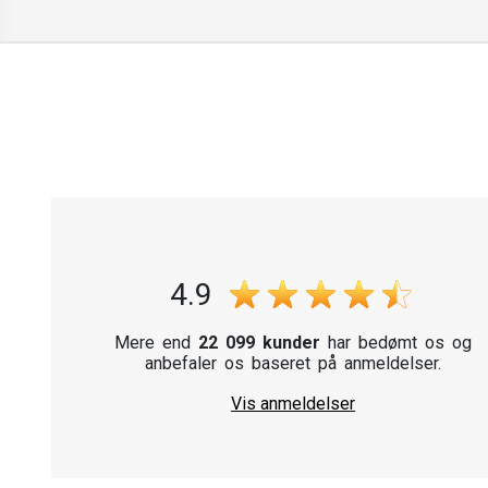
velegnede til 
Motorcykellygter sikrer, 
pålidelighed og tilbyder 
Vælg mellem velrenommere
kv
4.9
Mere end
22 099 kunder
har bedømt os og
anbefaler os baseret på anmeldelser.
Vis anmeldelser