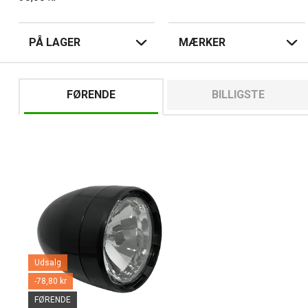
PÅ LAGER
MÆRKER
FØRENDE
BILLIGSTE
Udsalg
-78,80 kr
FØRENDE