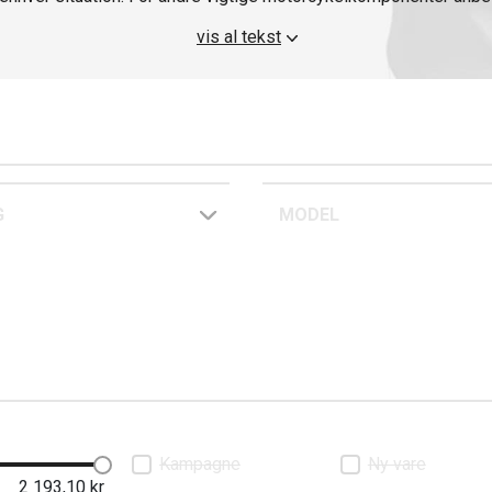
motorcykelstyr.
vis al tekst
G
MODEL
Kampagne
Ny vare
2 193,10
kr