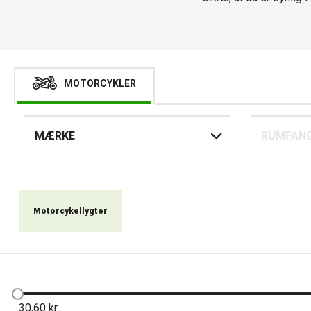
MOTORCYKLER
MÆRKE
RUMFAN
Motorcykellygter
30,60
kr