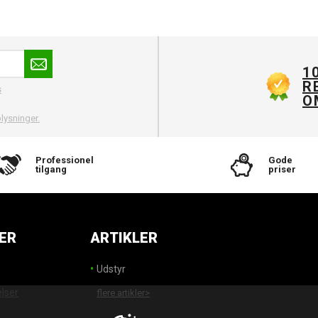
1
R
s
O
lysninger.
Professionel
Gode
tilgang
priser
ER
ARTIKLER
Udstyr
elser
flere artikler>