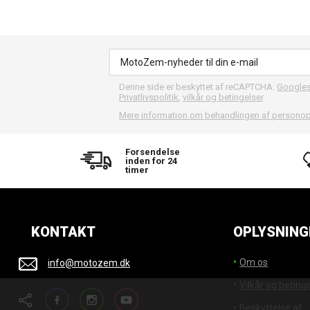
Denne side er beskyttet af reCAPTCHA.
Google
Privatlivspolitik
,
vilkår og betingelser
.
Mere information om behandlingen af personop
Forsendelse
inden for 24
timer
KONTAKT
OPLYSNING
Om os
info@motozem.dk
Vilkår og beting
Facebook
Instagram
YouTube
Beskyttelse af