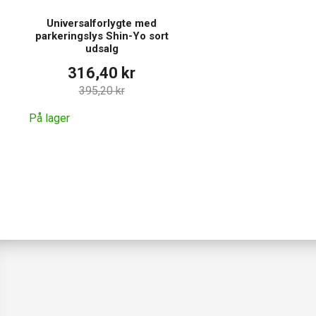
Universalforlygte med
parkeringslys Shin-Yo sort
udsalg
316,40 kr
395,20 kr
På lager
Vores sortiment omfatter lygt