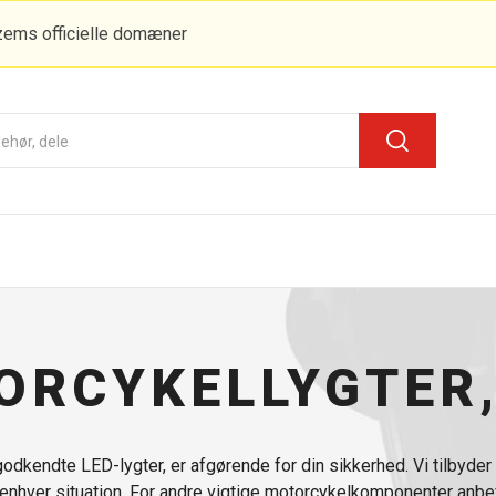
zems officielle domæner
ORCYKELLYGTER,
odkendte LED-lygter, er afgørende for din sikkerhed. Vi tilbyder e
 i enhver situation. For andre vigtige motorcykelkomponenter anbef