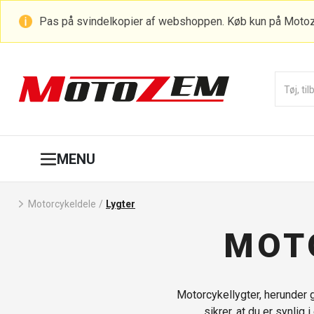
Pas på svindelkopier af webshoppen. Køb kun på Moto
MENU
Motorcykeldele
/
Lygter
MOT
Motorcykellygter, herunder g
sikrer, at du er synlig