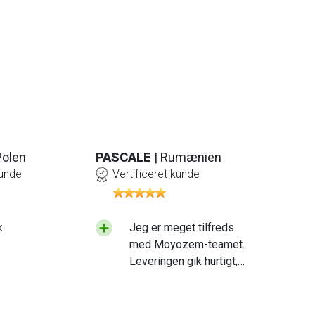
Polen
PASCALE
| Rumænien
kunde
Vertificeret kunde
k
Jeg er meget tilfreds
med Moyozem-teamet.
Leveringen gik hurtigt,
og det produkt, jeg
modtog, er af høj
kvalitet. Jeg vil dog