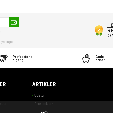
1
R
s
O
lysninger.
Professionel
Gode
tilgang
priser
ER
ARTIKLER
Udstyr
elser
flere artikler>