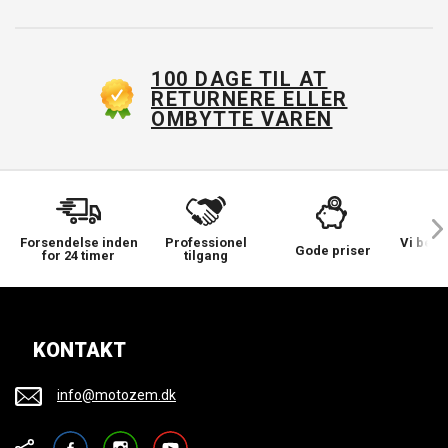
100 DAGE TIL AT
RETURNERE ELLER
OMBYTTE VAREN
Forsendelse inden
Professionel
Vi bek
Gode priser
for 24 timer
tilgang
KONTAKT
info@motozem.dk
Facebook
Instagram
YouTube