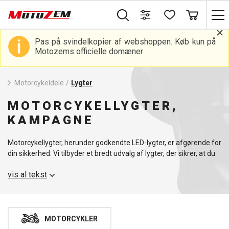
Pas på svindelkopier af webshoppen. Køb kun på
Motozems officielle domæner
Motorcykeldele
/
Lygter
MOTORCYKELLYGTER,
KAMPAGNE
Motorcykellygter, herunder godkendte LED-lygter, er afgørende for
din sikkerhed. Vi tilbyder et bredt udvalg af lygter, der sikrer, at du
er synlig i enhver situation. For andre vigtige
vis al tekst
motorcykelkomponenter anbefaler vi, at du kigger på
motorcykelstyr.
MOTORCYKLER