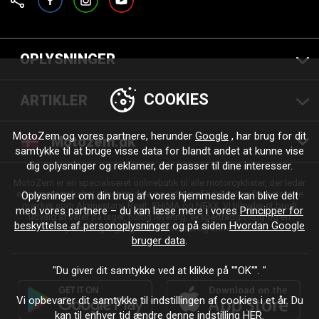
OPLYSNINGER
COOKIES
ARTIKLER
MotoZem og vores partnere, herunder
Google
, har brug for dit
Motozem.dk
samtykke til at bruge visse data for blandt andet at kunne vise
dig oplysninger og reklamer, der passer til dine interesser.
MotoZem er en specialiseret onlinebutik til alle motorcyklister, der leder
efter motorcykeltøj, tilbehør, dele og udstyr af høj kvalitet fra betroede
Oplysninger om din brug af vores hjemmeside kan blive delt
mærker som Alpinestars, Revit, SHIMA og NEXX. Vi tilbyder et bredt
med vores partnere – du kan læse mere i vores
Principper for
udvalg af varer på lager, hurtig levering, ekspertrådgivning og en
beskyttelse af personoplysninger
og på siden
Hvordan Google
personlig tilgang – til enhver tur og enhver stil.
bruger data
.
"Du giver dit samtykke ved at klikke på ""OK"". "
Vi opbevarer dit samtykke til indstillingen af cookies i et år. Du
kan til enhver tid ændre denne indstilling
HER
.