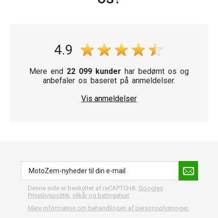
anbefaler også andre vigtige dele til din motorcykel, såsom
bremseskiver og motorcykelspejle.
Vælg mellem velrenommerede mærker som CUSTOMACCES,
Highsider og Puig, der er kendt for deres pålidelighed og kvalitet.
Med disse lygter vil din tur altid være sikker og komfortabel.
4.9
Mere end
22 099 kunder
har bedømt os og
anbefaler os baseret på anmeldelser.
Vis anmeldelser
Denne side er beskyttet af reCAPTCHA.
Googles
Privatlivspolitik
,
vilkår og betingelser
.
Mere information om behandlingen af personoplysninger.