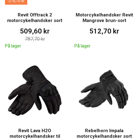
-278,10 kr
Revit Offtrack 2
Motorcykelhandsker Revit
motorcykelhandsker sort
Mangrove brun-sort
509,60 kr
512,70 kr
787,70 kr
På lager
På lager
Revit Lava H2O
Rebelhorn Impala
motorcykelhandsker til
motorcykelhandsker sort