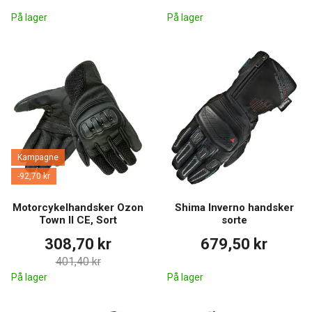
På lager
På lager
Kampagne
-92,70 kr
Motorcykelhandsker Ozon
Shima Inverno handsker
Town II CE, Sort
sorte
308,70 kr
679,50 kr
401,40 kr
På lager
På lager