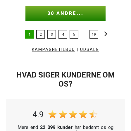
30 ANDRE...
...
1
2
3
4
5
19
KAMPAGNETILBUD
|
UDSALG
HVAD SIGER KUNDERNE OM
OS?
4.9
Mere end
22 099 kunder
har bedømt os og