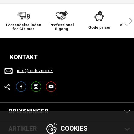
Forsendelse inden
Professionel
Vi bek
Gode priser
for 24 timer
tilgang
KONTAKT
info@motozem.dk
Facebook
Instagram
YouTube
OPLYSNINGER
COOKIES
ARTIKLER