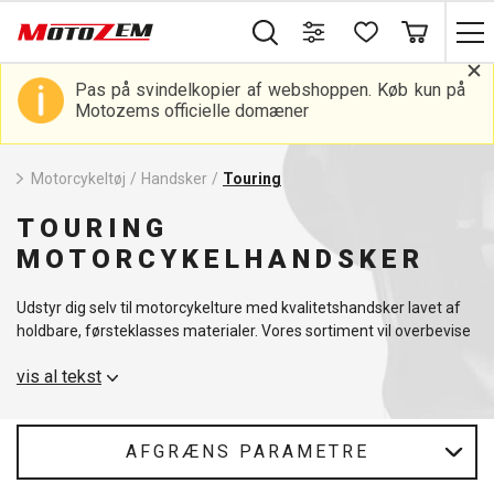
Pas på svindelkopier af webshoppen. Køb kun på
Motozems officielle domæner
Motorcykeltøj
/
Handsker
/
Touring
TOURING
MOTORCYKELHANDSKER
Udstyr dig selv til motorcykelture med kvalitetshandsker lavet af
holdbare, førsteklasses materialer. Vores sortiment vil overbevise
dig om, at der virkelig er meget at vælge imellem.
vis al tekst
AFGRÆNS PARAMETRE