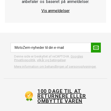
anbefaler os baseret på anmeldelser.
Vis anmeldelser
Denne side er beskyttet af reCAPTCHA.
Googles
Privatlivspolitik
,
vilkår og betingelser
.
Mere information om behandlingen af personoplysninger.
100 DAGE TIL AT
RETURNERE ELLER
OMBYTTE VAREN