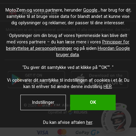
MotoZem og vores partnere, herunder
Google
, har brug for dit
Motozem.dk
samtykke til at bruge visse data for blandt andet at kunne vise
dig oplysninger og reklamer, der passer til dine interesser.
MotoZem er en specialiseret onlinebutik til alle motorcyklister, der leder
efter motorcykeltøj, tilbehør, dele og udstyr af høj kvalitet fra betroede
Oplysninger om din brug af vores hjemmeside kan blive delt
mærker som Alpinestars, Revit, SHIMA og NEXX. Vi tilbyder et bredt
med vores partnere – du kan læse mere i vores
Principper for
udvalg af varer på lager, hurtig levering, ekspertrådgivning og en
beskyttelse af personoplysninger
og på siden
Hvordan Google
personlig tilgang – til enhver tur og enhver stil.
bruger data
.
"Du giver dit samtykke ved at klikke på ""OK"". "
Vi opbevarer dit samtykke til indstillingen af cookies i et år. Du
kan til enhver tid ændre denne indstilling
HER
.
Indstillinger
OK
© 2026
. Alle rettigheder forbeholdes.
Oprettet af
.
Du kan afvise aftalen
her
.