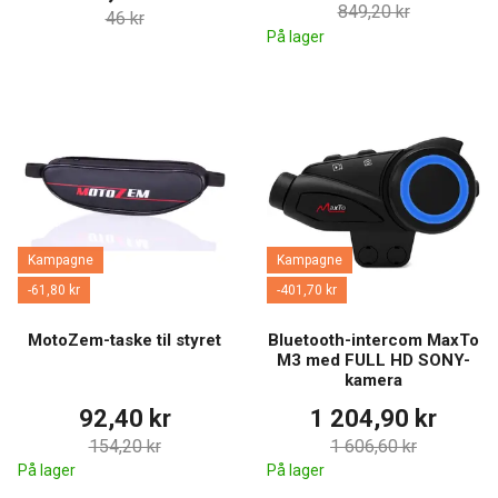
849,20 kr
En lille gave eller et
46 kr
Nøglering eller
Den er alsidig og nem
På lager
supplement til
krus
at give i gave.
gavepakken.
Gavesæt og pakker til
særlige lejligheder
Kampagne
Kampagne
-61,80 kr
-401,70 kr
MotoZem-taske til styret
Bluetooth-intercom MaxTo
M3 med FULL HD SONY-
kamera
92,40 kr
1 204,90 kr
154,20 kr
1 606,60 kr
På lager
På lager
Gavesæt til motorcyklister er velegnede, når du ønsker at give