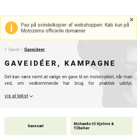
Pas på svindelkopier af webshoppen. Køb kun på
Motozems officielle domæner
Gaver
/
Gaveideer
GAVEIDÉER, KAMPAGNE
Det kan være nemt at vælge en gave til en motorcyklist, når man
ved, om vedkommende har brug for praktisk udstyr,
sikkerhedsudstyr, et stilfuldt stykke til fritiden eller en lille ting, der
vis al tekst
gør hverdagen lidt sjovere. Motorcykelverdenen er mangfoldig, og
hver motorcyklist har sin egen stil, sin egen motorcykel og sine
egne forventninger. Derfor bringer vi her en oversigt, der hjælper
dig med at finde en gave til en nybegynder, en erfaren rejsende, en
elsker af choppere, en sportslig kører eller en fan af
Mohawks til Hjelme &
Gavesæt
motorcykeltilbehør.
Tilbehør