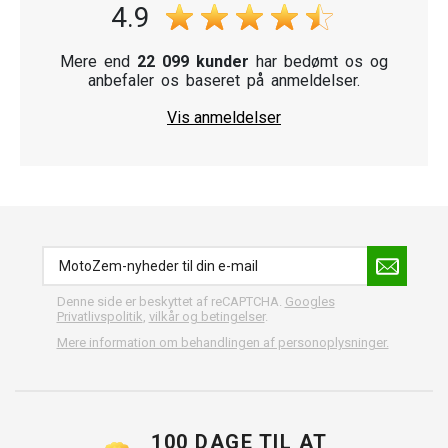
4.9
Mere end
22 099 kunder
har bedømt os og
anbefaler os baseret på anmeldelser.
Vis anmeldelser
Denne side er beskyttet af reCAPTCHA.
Googles
Privatlivspolitik
,
vilkår og betingelser
.
Mere information om behandlingen af personoplysninger.
100 DAGE TIL AT