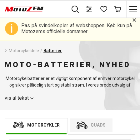
Pas på svindelkopier af webshoppen. Køb kun på
Motozems officielle domæner
Motorcykeldele
/
Batterier
MOTO-BATTERIER, NYHED
Motorcykelbatterier er et vigtigt komponent af enhver motorcykel
og sikrer pålidelig start og stabil strøm. I vores brede udvalg af
motorcykelbatterier, herunder 12V-batterier, der passer til
vis al tekst
forskellige typer motorcykler. Vores sortiment omfatter batterier
med kapaciteterne 12V 10Ah, 12V 12Ah og 12V 14Ah, der er
designet til at give maksimal effekt og har en lang levetid. Vores
motorcykelbatterier er det ideelle valg for alle, der søger et
pålideligt og kraftfuldt batteri til deres motorcykel.
MOTORCYKLER
QUADS
Vores motorcykelbatterier er fremstillet af materialer af høj