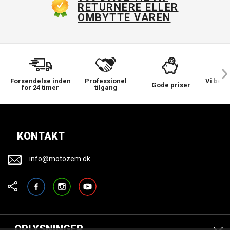
RETURNERE ELLER
OMBYTTE VAREN
Forsendelse inden
Professionel
Vi bek
Gode priser
for 24 timer
tilgang
KONTAKT
info@motozem.dk
Facebook
Instagram
YouTube
OPLYSNINGER