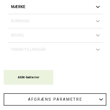
kvalitet og lever op til de højeste kvalitetsstandarder. De er
MÆRKE
kompatible med forskellige motorcykelmærker, herunder
Yamaha, Honda, Suzuki og BMW. Både homologerede og
universelle modeller sikrer, at du kan finde det rigtige batteri til dit
RUMFANG
specifikke mærke og din model. Med vores motorcykelbatterier
kan du være sikker på, at din cykel altid har strøm nok til hver
eneste start.
MODEL
FREMSTILLINGSÅR
AGM-batterier
AFGRÆNS PARAMETRE