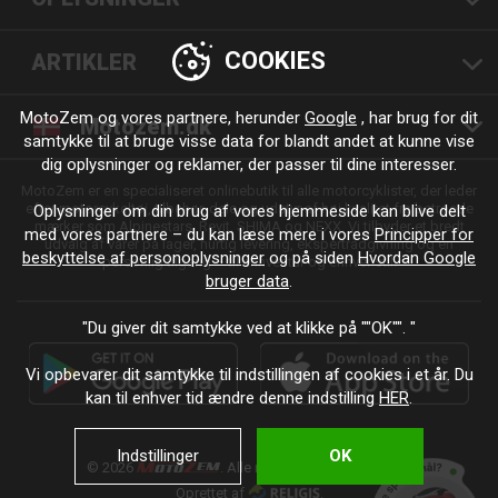
COOKIES
ARTIKLER
MotoZem og vores partnere, herunder
Google
, har brug for dit
Motozem.dk
samtykke til at bruge visse data for blandt andet at kunne vise
dig oplysninger og reklamer, der passer til dine interesser.
MotoZem er en specialiseret onlinebutik til alle motorcyklister, der leder
efter motorcykeltøj, tilbehør, dele og udstyr af høj kvalitet fra betroede
Oplysninger om din brug af vores hjemmeside kan blive delt
mærker som Alpinestars, Revit, SHIMA og NEXX. Vi tilbyder et bredt
med vores partnere – du kan læse mere i vores
Principper for
udvalg af varer på lager, hurtig levering, ekspertrådgivning og en
beskyttelse af personoplysninger
og på siden
Hvordan Google
personlig tilgang – til enhver tur og enhver stil.
bruger data
.
"Du giver dit samtykke ved at klikke på ""OK"". "
Vi opbevarer dit samtykke til indstillingen af cookies i et år. Du
kan til enhver tid ændre denne indstilling
HER
.
Indstillinger
OK
© 2026
. Alle rettigheder forbeholdes.
Oprettet af
.