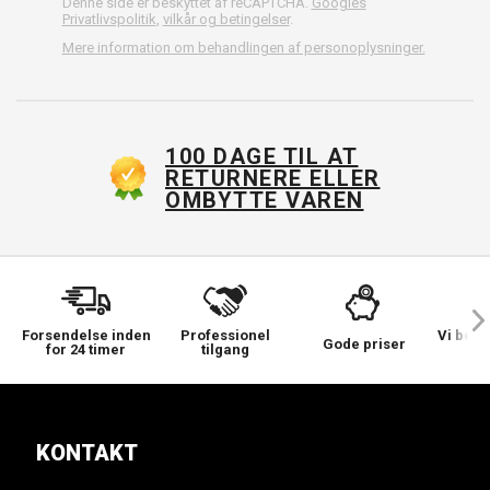
Denne side er beskyttet af reCAPTCHA.
Googles
Privatlivspolitik
,
vilkår og betingelser
.
Mere information om behandlingen af personoplysninger.
100 DAGE TIL AT
RETURNERE ELLER
OMBYTTE VAREN
Forsendelse inden
Professionel
Vi bek
Gode priser
for 24 timer
tilgang
KONTAKT