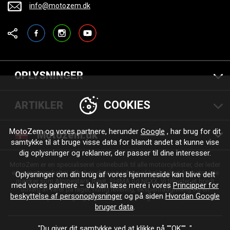
info@motozem.dk
Facebook
Instagram
YouTube
OPLYSNINGER
COOKIES
ARTIKLER
MotoZem og vores partnere, herunder
Google
, har brug for dit
Motozem.dk
samtykke til at bruge visse data for blandt andet at kunne vise
dig oplysninger og reklamer, der passer til dine interesser.
MotoZem er en specialiseret onlinebutik til alle motorcyklister, der leder
efter motorcykeltøj, tilbehør, dele og udstyr af høj kvalitet fra betroede
Oplysninger om din brug af vores hjemmeside kan blive delt
mærker som Alpinestars, Revit, SHIMA og NEXX. Vi tilbyder et bredt
med vores partnere – du kan læse mere i vores
Principper for
udvalg af varer på lager, hurtig levering, ekspertrådgivning og en
beskyttelse af personoplysninger
og på siden
Hvordan Google
personlig tilgang – til enhver tur og enhver stil.
bruger data
.
"Du giver dit samtykke ved at klikke på ""OK"". "