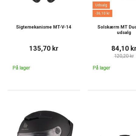
Udsalg
-36,10 kr
Sigtemekanisme MT-V-14
Solskærm MT Duo
udsalg
135,70 kr
84,10 k
120,20 kr
På lager
På lager