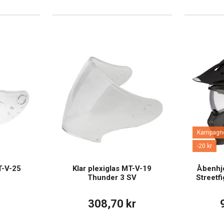
Kampagn
-20 kr
T-V-25
Klar plexiglas MT-V-19
Åbenhj
Thunder 3 SV
Streetf
308,70 kr