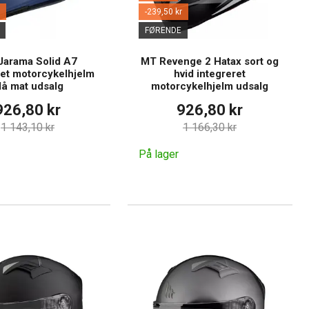
-239,50 kr
FØRENDE
Jarama Solid A7
MT Revenge 2 Hatax sort og
ret motorcykelhjelm
hvid integreret
lå mat udsalg
motorcykelhjelm udsalg
926,80 kr
926,80 kr
1 143,10 kr
1 166,30 kr
På lager