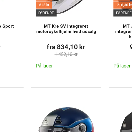
-618 kr
-216,30 kr
FØRENDE
FØRENDE
 Sport
MT Kre SV integreret
MT 
motorcykelhjelm hvid udsalg
integre
b
r
fra 834,10 kr
1 452,10 kr
På lager
På lager