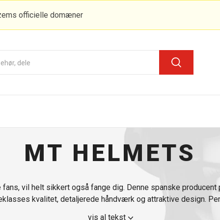
zems officielle domæner
MT HELMETS
 fans, vil helt sikkert også fange dig. Denne spanske producent
eklasses kvalitet, detaljerede håndværk og attraktive design. Per
god pris, som vi varmt kan anbefale.
vis al tekst