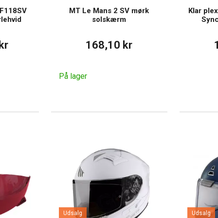
FF118SV
MT Le Mans 2 SV mørk
Klar ple
lehvid
solskærm
Sync
kr
168,10 kr
På lager
Udsalg
Udsalg