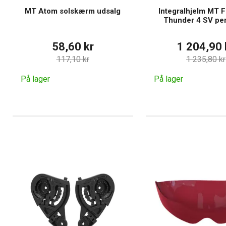
MT Atom solskærm udsalg
Integralhjelm MT 
Thunder 4 SV per
58,60 kr
1 204,90 
117,10 kr
1 235,80 kr
På lager
På lager