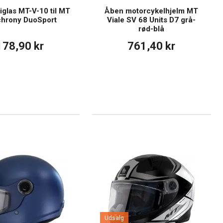
xiglas MT-V-10 til MT
Åben motorcykelhjelm MT
hrony DuoSport
Viale SV 68 Units D7 grå-
rød-blå
178,90 kr
761,40 kr
Udsalg