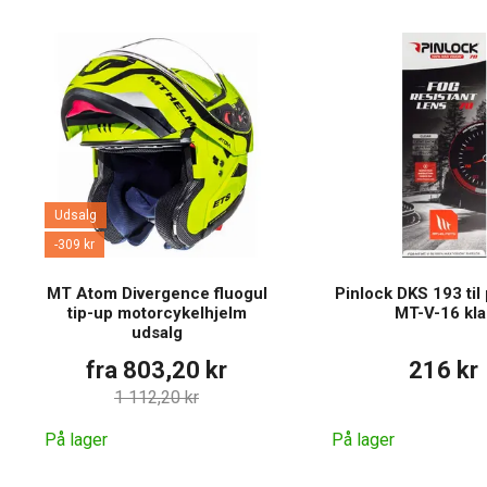
Udsalg
-309 kr
MT Atom Divergence fluogul
Pinlock DKS 193 til 
tip-up motorcykelhjelm
MT-V-16 kla
udsalg
fra 803,20 kr
216 kr
1 112,20 kr
På lager
På lager