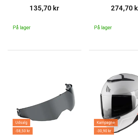
135,70 kr
274,70 k
På lager
På lager
Udsalg
Kampagne
-58,50 kr
-30,90 kr