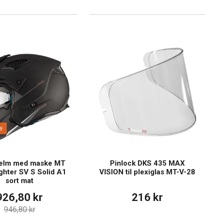
e
elm med maske MT
Pinlock DKS 435 MAX
ighter SV S Solid A1
VISION til plexiglas MT-V-28
sort mat
926,80 kr
216 kr
946,80 kr