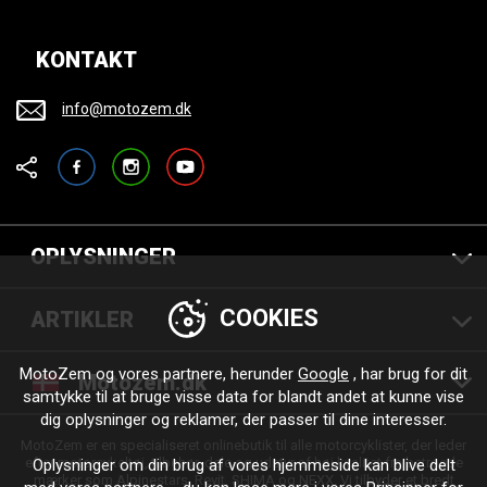
KONTAKT
info@motozem.dk
Facebook
Instagram
YouTube
OPLYSNINGER
COOKIES
ARTIKLER
MotoZem og vores partnere, herunder
Google
, har brug for dit
Motozem.dk
samtykke til at bruge visse data for blandt andet at kunne vise
dig oplysninger og reklamer, der passer til dine interesser.
MotoZem er en specialiseret onlinebutik til alle motorcyklister, der leder
efter motorcykeltøj, tilbehør, dele og udstyr af høj kvalitet fra betroede
Oplysninger om din brug af vores hjemmeside kan blive delt
mærker som Alpinestars, Revit, SHIMA og NEXX. Vi tilbyder et bredt