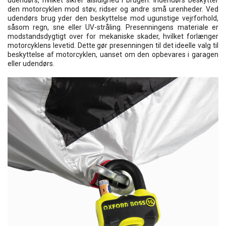
udendørs, hvilket sikrer alsidighed i brugen. Indendørs beskytter
den motorcyklen mod støv, ridser og andre små urenheder. Ved
udendørs brug yder den beskyttelse mod ugunstige vejrforhold,
såsom regn, sne eller UV-stråling. Presenningens materiale er
modstandsdygtigt over for mekaniske skader, hvilket forlænger
motorcyklens levetid. Dette gør presenningen til det ideelle valg til
beskyttelse af motorcyklen, uanset om den opbevares i garagen
eller udendørs.