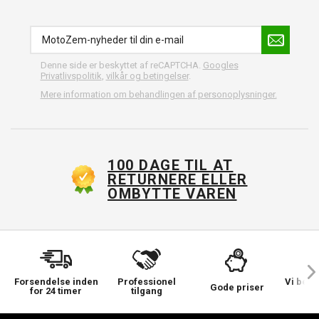
Denne side er beskyttet af reCAPTCHA.
Googles
Privatlivspolitik
,
vilkår og betingelser
.
Mere information om behandlingen af personoplysninger.
100 DAGE TIL AT
RETURNERE ELLER
OMBYTTE VAREN
Forsendelse inden
Professionel
Vi bek
Gode priser
for 24 timer
tilgang