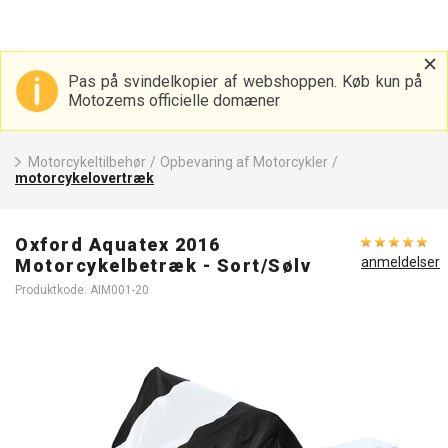
Pas på svindelkopier af webshoppen. Køb kun på
Motozems officielle domæner
Motorcykeltilbehør
/
Opbevaring af Motorcykler
/
motorcykelovertræk
Oxford Aquatex 2016
anmeldelser
Motorcykelbetræk - Sort/Sølv
Produktkode: AIM001-20