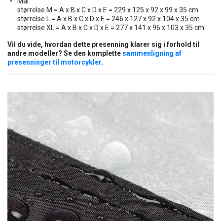
Mål:
størrelse M = A x B x C x D x E = 229 x 125 x 92 x 99 x 35 cm
størrelse L = A x B x C x D x E = 246 x 127 x 92 x 104 x 35 cm
størrelse XL = A x B x C x D x E = 277 x 141 x 96 x 103 x 35 cm
Vil du vide, hvordan dette presenning klarer sig i forhold til
andre modeller? Se den komplette
sammenligning af
presenninger til motorcykler
.